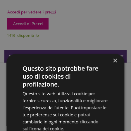
Accedi per vedere i prezzi
Accedi ai Prezzi
1416 disponibile
Specifiche del Prodotto
×
Questo sito potrebbe fare
Descrizione del Prodotto
uso di cookies di
profilazione.
Portachiavi in Resina - Cavaliere Templare - Crociate
Questo sito web utilizza i cookie per
Materiali:
Resina e Metallo
fornire sicurezza, funzionalità e migliorare
l'esperienza dell'utente. Puoi impostare le
Informazioni Aggiuntive:
tue preferenze sui cookie e potrai
Vuoi informazioni su come inoltrare un ordine
cambiarle in ogni momento cliccando
utilizzando il sito internet di Puckator?
Leggi la nostra
sull'icona dei cookie.