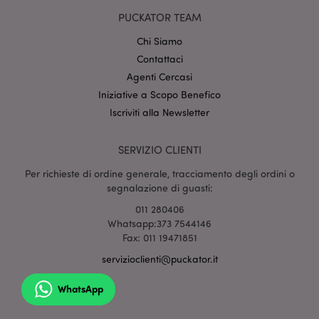
setti
www.puckator.it
PUCKATOR TEAM
Chi Siamo
Contattaci
Agenti Cercasi
Iniziative a Scopo Benefico
Iscriviti alla Newsletter
l"Informativa sulla privacy di Google
SERVIZIO CLIENTI
Per richieste di ordine generale, tracciamento degli ordini o
recently_viewed_product
1 gio
Adobe Inc.
segnalazione di guasti:
www.puckator.it
011 280406
Whatsapp:373 7544146
Fax: 011 19471851
servizioclienti@puckator.it
mage-cache-sessid
1 gio
Adobe Inc.
www.puckator.it
WhatsApp