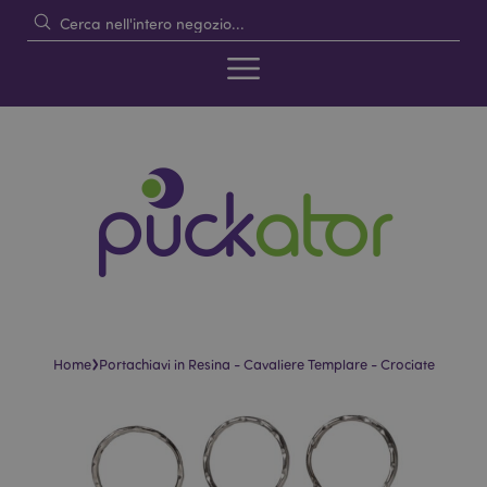
›
Home
Portachiavi in Resina - Cavaliere Templare - Crociate
Vai
Vai
alla
all'inizio
fine
della
della
galleria