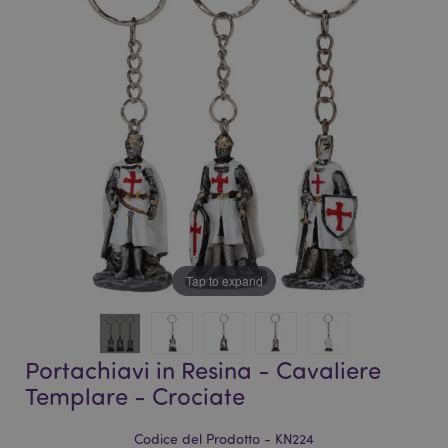
galleria
di
di
immagini
immagini
Tap to expand
Portachiavi in Resina - Cavaliere
Templare - Crociate
Codice del Prodotto - KN224