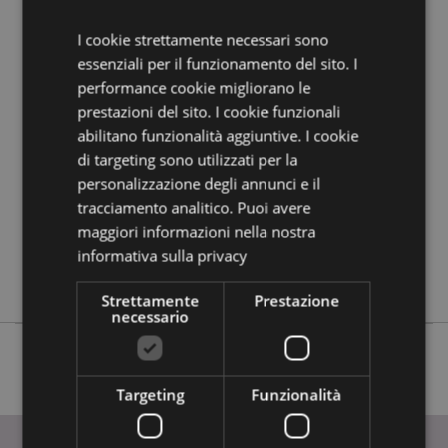
guida all'acquisto.
I cookie strettamente necessari sono
essenziali per il funzionamento del sito. I
Dettagli del Prodotto
performance cookie migliorano le
Informazioni
Altezza 4cm Larghezza 2cm Profondità 2cm
prestazioni del sito. I cookie funzionali
Aggiuntive
Altezza Totale 10cm
abilitano funzionalità aggiuntive. I cookie
5055071791499
di targeting sono utilizzati per la
432
personalizzazione degli annunci e il
0.015000
tracciamento analitico. Puoi avere
No
maggiori informazioni nella nostra
No
informativa sulla privacy
No
Strettamente
Prestazione
necessario
Targeting
Funzionalità