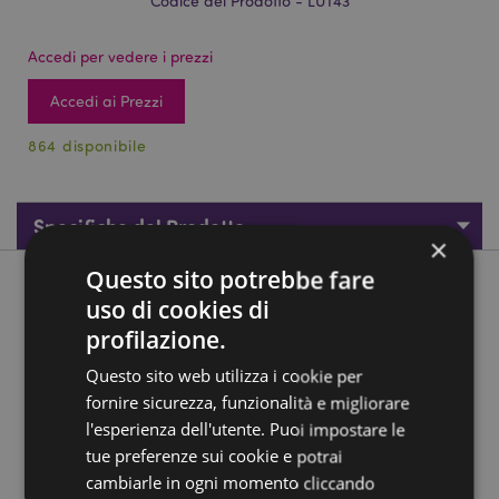
Codice del Prodotto - LUT43
Accedi per vedere i prezzi
Accedi ai Prezzi
864 disponibile
Specifiche del Prodotto
×
Questo sito potrebbe fare
Descrizione del Prodotto
uso di cookies di
profilazione.
Etichetta per Bagagli in PVC - Capibara
Questo sito web utilizza i cookie per
Materiale:
PVC
fornire sicurezza, funzionalità e migliorare
l'esperienza dell'utente. Puoi impostare le
Informazioni Aggiuntive:
tue preferenze sui cookie e potrai
Vuoi informazioni su come inoltrare un ordine
cambiarle in ogni momento cliccando
utilizzando il sito internet di Puckator?
Leggi la nostra