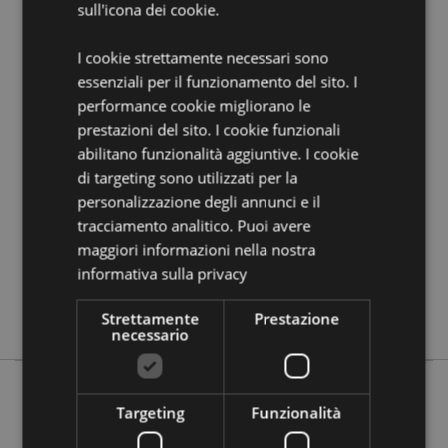
sull'icona dei cookie.
guida all'acquisto.
I cookie strettamente necessari sono
Dettagli del Prodotto
essenziali per il funzionamento del sito. I
Informazioni
performance cookie migliorano le
Altezza 10.5cm Larghezza 9cm Profondità
Aggiuntive
0.5cm
prestazioni del sito. I cookie funzionali
5055071507373
abilitano funzionalità aggiuntive. I cookie
di targeting sono utilizzati per la
288
personalizzazione degli annunci e il
0.048000
tracciamento analitico. Puoi avere
No
maggiori informazioni nella nostra
No
informativa sulla privacy
No
Capybara
Strettamente
Prestazione
necessario
Targeting
Funzionalità