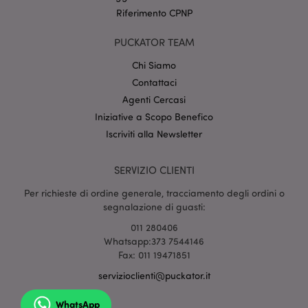
CookieScriptConsent
2 mes
Riferimento CPNP
CookieScript
setti
www.puckator.it
PUCKATOR TEAM
Chi Siamo
Contattaci
Agenti Cercasi
Iniziative a Scopo Benefico
Iscriviti alla Newsletter
l"Informativa sulla privacy di Google
SERVIZIO CLIENTI
recently_viewed_product
1 gio
Adobe Inc.
Per richieste di ordine generale, tracciamento degli ordini o
www.puckator.it
segnalazione di guasti:
011 280406
Whatsapp:373 7544146
Fax: 011 19471851
mage-cache-sessid
1 gio
Adobe Inc.
www.puckator.it
servizioclienti@puckator.it
WhatsApp