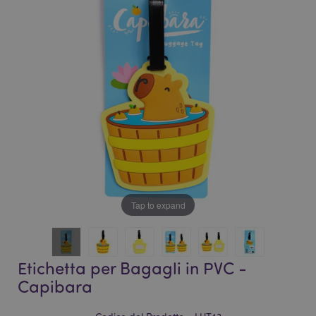
galleria
di
di
immagini
immagini
Tap to expand
Etichetta per Bagagli in PVC -
Capibara