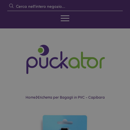
›
Home
Etichetta per Bagagli in PVC - Capibara
Vai
Vai
alla
all'inizio
fine
della
della
galleria