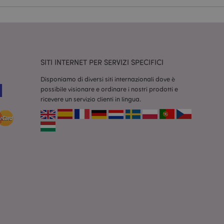
dal servizio Cookie-
ferenze di consenso
ssario che il banner
 funzioni
odotti visualizzati
SITI INTERNET PER SERVIZI SPECIFICI
zione.
la pulizia della
Disponiamo di diversi siti internazionali dove è
l cookie viene
possibile visionare e ordinare i nostri prodotti e
end,
ricevere un servizio clienti in lingua.
moria locale e
true.
fiche del cliente
'acquirente come la
sideri, le
r facilitare la
 contenuti sul
camento delle pagine.
consentire a Hotjar
cluso nel
 dal limite di
o
re le informazioni