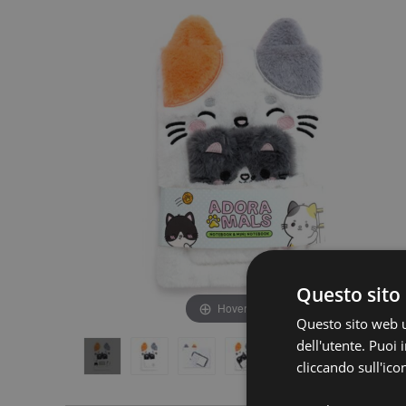
fine
della
della
galleria
galleria
di
di
immagini
immagini
Questo sito 
Hover to zoom
Questo sito web ut
dell'utente. Puoi
cliccando sull'ico