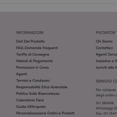
CookieScriptConse
recently_viewed_pr
INFORMAZIONI
PUCKATOR 
mage-cache-sessid
Dati Del Prodotto
Chi Siamo
FAQ-Domande Frequenti
Contattaci
Tariffe di Consegna
Agenti Cerca
Metodi di Pagamento
Iniziative a
section_data_ids
Promozioni in Corso
Iscriviti alla
Agenti
Termini e Condizioni
SERVIZIO CL
form_key
Responsabilità Etica Aziendale
Per richiest
Politica Sulla Riservatezza
degli ordini
_hjIncludedInSessi
Calendario Fiere
011 280406
Guida All'Acquisto
Whatsapp:37
Personalizzazione Ordini e Prodotti
Fax: 011 1947
searchReport-log