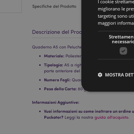
I cookie strettam
Specifiche del Prodotto
migliorano le pres
targeting sono uti
maggiori informaz
Descrizione del Prodotto
Strettamen
necessari
Quaderno A5 con Peluche e Mini Memo - Lola il Gat
Materiale:
Poliestere, Carta e Cartoncino
Tipologia:
A5 a righe e un quaderno mini che si
parte anteriore del quaderno principale.
MOSTRA DET
Numero Fogli:
Quaderno Grande: 64 / Quadern
Peso della Carta:
80 g/m2
Informazioni Aggiuntive:
Vuoi informazioni su come inoltrare un ordine uti
I cookie strettamente
Puckator?
Leggi la nostra
guida all'acquisto.
dell'account. Il sito 
Nome