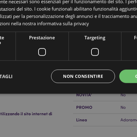
ente necessari sono essenziali per il funzionamento del sito. I pe
tazioni del sito. I cookie funzionali abilitano funzionalità aggiunti
lizzati per la personalizzazione degli annunci e il tracciamento ana
ioni nella nostra
informativa sulla privacy
Dettagli del Prodotto
te
Prestazione
Targeting
F
Informazioni
o
Codice a barre
5055071
Aggiuntive
to - Animali Dolci ADORAMALS
Quantità di cartone
24
 adatta alla tasca posta nella
Peso (kg)
0.38500
TAGLI
NON CONSENTIRE
o Piccolo: 80
IN SALDO
No
NOVITA’
No
Strettamente necessario
Prestazione
Targeting
Funzionalità
PROMO
No
lizzando il sito internet di
 necessari consentono le funzionalità di base del sito web come accesso alla propria are
Linea
Adoram
internet non può essere utilizzato correttamente senza i cookie strettamente necessari.
Provider
/
Scadenza
Descrizione
Dominio