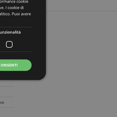
rformance cookie
ve. I cookie di
litico. Puoi avere
unzionalità
508394
0
CONSENTI
a riservata e gestione
als