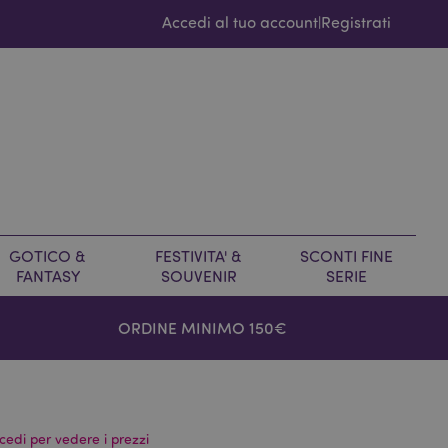
Accedi al tuo account
Registrati
|
GOTICO &
FESTIVITA' &
SCONTI FINE
FANTASY
SOUVENIR
SERIE
ORDINE MINIMO 150€
cedi per vedere i prezzi