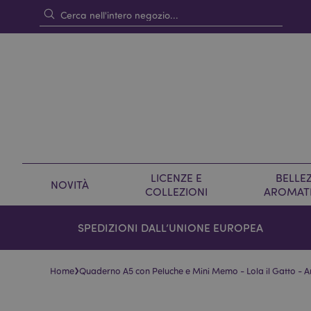
LICENZE E
BELLEZ
NOVITÀ
COLLEZIONI
AROMAT
SPEDIZIONI DALL’UNIONE EUROPEA
›
Home
Quaderno A5 con Peluche e Mini Memo - Lola il Gatto -
Vai
Vai
alla
all'inizio