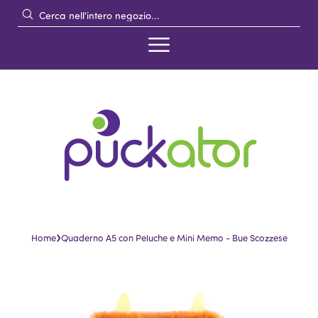
›
Home
Quaderno A5 con Peluche e Mini Memo - Bue Scozzese
Vai
Vai
alla
all'inizio
fine
della
della
galleria