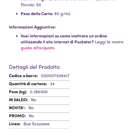
Piccolo: 80
Peso della Carta:
80 g/m2
Informazioni Aggiuntive:
Vuoi informazioni su come inoltrare un ordine
utilizzando il sito internet di Puckator?
Leggi la nostra
guida all'acquisto.
Dettagli del Prodotto
Informazioni
5055071508417
Aggiuntive
24
0.386000
No
No
No
Bue Scozzese