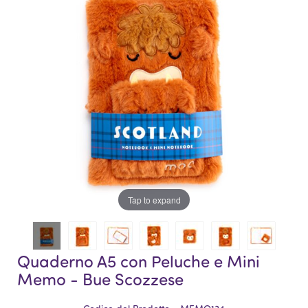
galleria
di
di
immagini
immagini
Tap to expand
Quaderno A5 con Peluche e Mini
Memo - Bue Scozzese