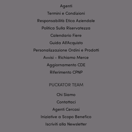
Agenti
Termini e Condizioni
Responsabilità Etica Aziendale
Politica Sulla Riservatezza
l"Informativa sulla privacy di Google
Calendario Fiere
Guida All'Acquisto
recently_viewed_product
1 gio
Adobe Inc.
Personalizzazione Ordini e Prodotti
www.puckator.it
Avvisi - Richiamo Merce
Aggiornamento CDE
Riferimento CPNP
mage-cache-sessid
1 gio
Adobe Inc.
PUCKATOR TEAM
www.puckator.it
Chi Siamo
Contattaci
Agenti Cercasi
Iniziative a Scopo Benefico
Iscriviti alla Newsletter