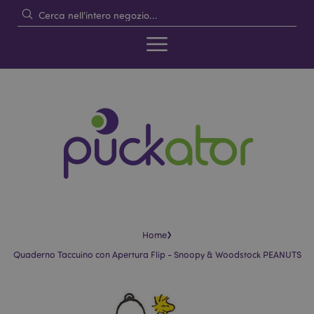
›
Home
Quaderno Taccuino con Apertura Flip - Snoopy & Woodstock PEANUTS
Vai
Vai
alla
all'inizio
fine
della