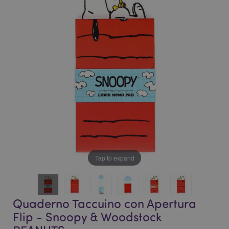
della
galleria
galleria
di
di
immagini
immagini
Tap to expand
Quaderno Taccuino con Apertura
Flip - Snoopy & Woodstock