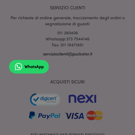
SERVIZIO CLIENTI
Per richieste di ordine generale, tracciamento degli ordini o
section_data_ids
1 gio
Adobe Inc.
segnalazione di guasti:
www.puckator.it
011 280406
Whatsapp:373 7544146
Fax: 011 19471851
servizioclienti@puckator.it
WhatsApp
form_key
1 gio
Adobe Inc.
ACQUISTI SICURI
17 o
.www.puckator.it
_hjIncludedInSessionSample
1 min
Hotjar Ltd
59
www.puckator.it
seco