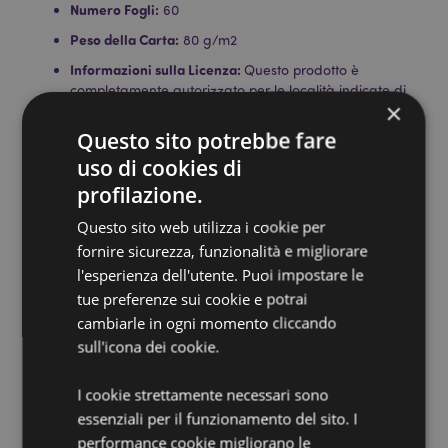
Numero Fogli:
60
Peso della Carta:
80 g/m2
Informazioni sulla Licenza:
Questo prodotto è
completamente autorizzato per le località indicate di
×
seguito. Se ti trovi al di fuori di queste aree, ti
preghiamo di non tentare di acquistare questo
Questo sito potrebbe fare
prodotto, altrimenti verrà rimosso dal tuo ordine. Per
uso di cookies di
ulteriori informazioni, contatta il nostro servizio clienti.
Territori con licenza:
profilazione.
Isole Åland, Albania, Armenia,
Austria, Azerbaigian, Azzorre (Portogallo), Isole Baleari
Questo sito web utilizza i cookie per
(Spagna), Belgio, Bermuda, Bosnia ed Erzegovina,
fornire sicurezza, funzionalità e migliorare
Bulgaria, Isole Canarie (Spagna), Ceuta e Melilla,
Corsica (Francia), Croazia, Cipro, Repubblica Ceca,
l'esperienza dell'utente. Puoi impostare le
Danimarca, Estonia, Finlandia (Continente), Francia
tue preferenze sui cookie e potrai
(Continente), Guyana Francese, Georgia, Germania,
cambiarle in ogni momento cliccando
Gibilterra, Grecia, Guadalupa, Guernsey (Isole del
sull'icona dei cookie.
Canale), Santa Sede (Città del Vaticano), Ungheria,
Islanda, Isola di Man (Regno Unito), Italia (Continente),
Jersey (Isole del Canale), Kazakistan, Kirghizistan,
I cookie strettamente necessari sono
Lettonia, Liechtenstein, Lituania, Lussemburgo,
essenziali per il funzionamento del sito. I
Macedonia del Nord, Madera (Portogallo), Malta,
performance cookie migliorano le