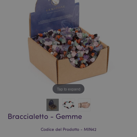
galleria
di
di
immagini
immagini
Tap to expand
Braccialetto - Gemme
Codice del Prodotto - MIN42