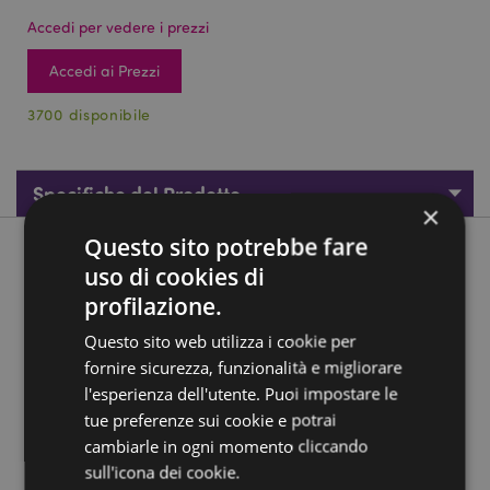
Accedi per vedere i prezzi
Accedi ai Prezzi
3700 disponibile
Specifiche del Prodotto
×
Questo sito potrebbe fare
Descrizione del Prodotto
uso di cookies di
profilazione.
Braccialetto - Gemme
Questo sito web utilizza i cookie per
Materiale:
Gemma
fornire sicurezza, funzionalità e migliorare
l'esperienza dell'utente. Puoi impostare le
Informazioni Aggiuntive:
tue preferenze sui cookie e potrai
Vuoi informazioni su come inoltrare un ordine
cambiarle in ogni momento cliccando
utilizzando il sito internet di Puckator?
Leggi la nostra
sull'icona dei cookie.
guida all'acquisto.