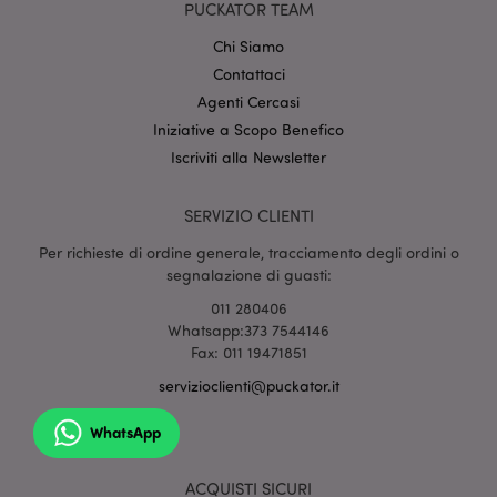
setti
www.puckator.it
PUCKATOR TEAM
Chi Siamo
Contattaci
Agenti Cercasi
Iniziative a Scopo Benefico
Iscriviti alla Newsletter
SERVIZIO CLIENTI
l"Informativa sulla privacy di Google
Per richieste di ordine generale, tracciamento degli ordini o
recently_viewed_product
1 gio
Adobe Inc.
segnalazione di guasti:
www.puckator.it
011 280406
Whatsapp:373 7544146
Fax: 011 19471851
servizioclienti@puckator.it
mage-cache-sessid
1 gio
Adobe Inc.
www.puckator.it
WhatsApp
ACQUISTI SICURI