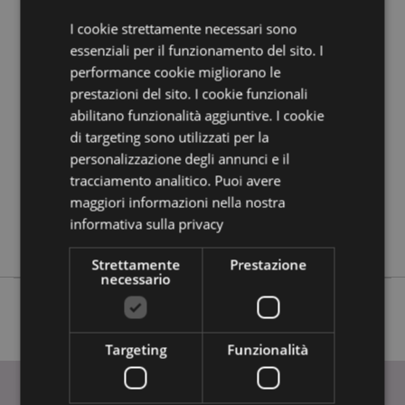
I cookie strettamente necessari sono
Dettagli del Prodotto
essenziali per il funzionamento del sito. I
performance cookie migliorano le
Informazioni
Altezza 0.5cm Larghezza 6.5cm Profondità
Aggiuntive
6.5cm
prestazioni del sito. I cookie funzionali
abilitano funzionalità aggiuntive. I cookie
5055071782701
di targeting sono utilizzati per la
600
personalizzazione degli annunci e il
0.019000
tracciamento analitico. Puoi avere
No
maggiori informazioni nella nostra
No
informativa sulla privacy
No
Strettamente
Prestazione
necessario
Targeting
Funzionalità