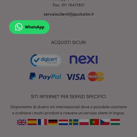
Fax: 011 19471851
servizioclienti@puckator.it
WhatsApp
ACQUISTI SICURI
section_data_ids
1 gio
Adobe Inc.
www.puckator.it
SITI INTERNET PER SERVIZI SPECIFICI
Disponiamo di diversi siti internazionali dove è possibile visionare
e ordinare i nostri prodotti e ricevere un servizio clienti in lingua.
form_key
1 gio
Adobe Inc.
17 o
.www.puckator.it