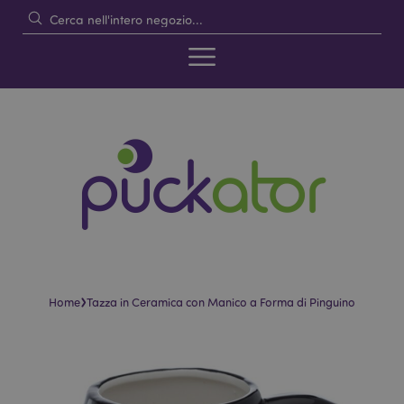
›
Home
Tazza in Ceramica con Manico a Forma di Pinguino
Vai
Vai
alla
all'inizio
fine
della
della
galleria