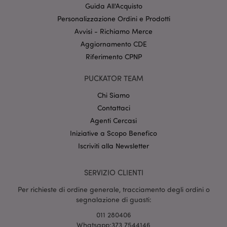
Guida All'Acquisto
Provider
/
Nome
Scade
Dominio
Personalizzazione Ordini e Prodotti
Avvisi - Richiamo Merce
CookieScriptConsent
2 mes
CookieScript
setti
www.puckator.it
Aggiornamento CDE
Riferimento CPNP
PUCKATOR TEAM
Chi Siamo
Contattaci
Agenti Cercasi
Iniziative a Scopo Benefico
l"Informativa sulla privacy di Google
Iscriviti alla Newsletter
recently_viewed_product
1 gio
Adobe Inc.
www.puckator.it
SERVIZIO CLIENTI
Per richieste di ordine generale, tracciamento degli ordini o
segnalazione di guasti:
011 280406
mage-cache-sessid
1 gio
Adobe Inc.
Whatsapp:373 7544146
www.puckator.it