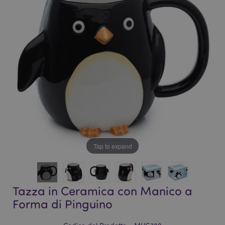
galleria
di
di
immagini
immagini
Tap to expand
Tazza in Ceramica con Manico a
Forma di Pinguino