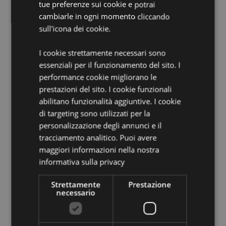
tue preferenze sui cookie e potrai
Volume:
540ml
cambiarle in ogni momento cliccando
sull'icona dei cookie.
Informazioni Aggiuntive:
Vuoi informazioni su come inoltrare un ordine
I cookie strettamente necessari sono
utilizzando il sito internet di Puckator?
Leggi la nostra
essenziali per il funzionamento del sito. I
guida all'acquisto.
performance cookie migliorano le
prestazioni del sito. I cookie funzionali
Dettagli del Prodotto
abilitano funzionalità aggiuntive. I cookie
di targeting sono utilizzati per la
Informazioni
Altezza 10.5cm Larghezza 15cm Profondità
Aggiuntive
10cm
personalizzazione degli annunci e il
tracciamento analitico. Puoi avere
5055071770883
maggiori informazioni nella nostra
24
informativa sulla privacy
0.400000
No
Strettamente
Prestazione
necessario
No
No