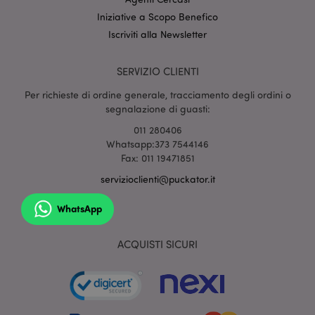
Iniziative a Scopo Benefico
Iscriviti alla Newsletter
SERVIZIO CLIENTI
section_data_ids
1 gio
Adobe Inc.
www.puckator.it
Per richieste di ordine generale, tracciamento degli ordini o
segnalazione di guasti:
011 280406
Whatsapp:373 7544146
Fax: 011 19471851
servizioclienti@puckator.it
WhatsApp
form_key
1 gio
Adobe Inc.
17 o
.www.puckator.it
ACQUISTI SICURI