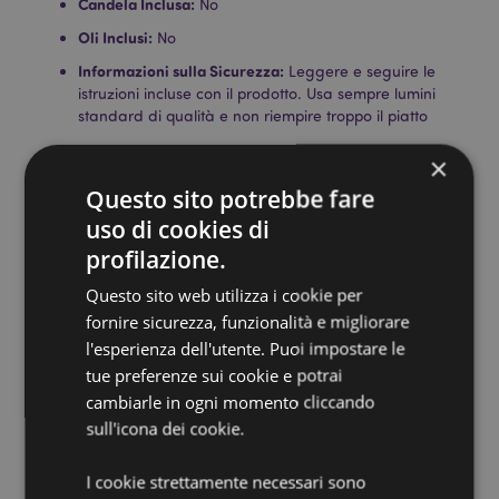
Candela Inclusa:
No
Oli Inclusi:
No
Informazioni sulla Sicurezza:
Leggere e seguire le
istruzioni incluse con il prodotto. Usa sempre lumini
standard di qualità e non riempire troppo il piatto
×
Informazioni Aggiuntive:
Questo sito potrebbe fare
Vuoi informazioni su come inoltrare un ordine
utilizzando il sito internet di Puckator?
Leggi la nostra
uso di cookies di
guida all'acquisto.
profilazione.
Questo sito web utilizza i cookie per
Dettagli del Prodotto
fornire sicurezza, funzionalità e migliorare
l'esperienza dell'utente. Puoi impostare le
Informazioni
Altezza 7cm Larghezza 6cm Profondità 6cm
Aggiuntive
tue preferenze sui cookie e potrai
5055071671135
cambiarle in ogni momento cliccando
120
sull'icona dei cookie.
0.143000
No
I cookie strettamente necessari sono
No