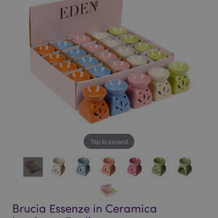
galleria
di
di
immagini
immagini
Tap to expand
Brucia Essenze in Ceramica