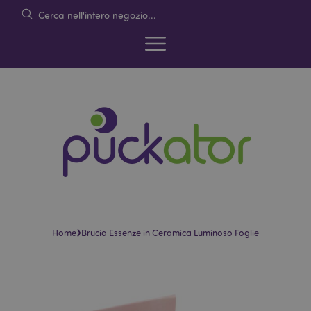
›
Home
Brucia Essenze in Ceramica Luminoso Foglie
Vai
Vai
alla
all'inizio
fine
della
della
galleria