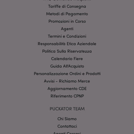
Tariffe di Consegna
Metodi di Pagamento
Promozioni in Corso
Agenti
Termini e Condizioni
Responsabilità Etica Aziendale
l"Informativa sulla privacy di Google
Politica Sulla Riservatezza
Calendario Fiere
recently_viewed_product
1 gio
Adobe Inc.
www.puckator.it
Guida All'Acquisto
Personalizzazione Ordini e Prodotti
Avvisi - Richiamo Merce
Aggiornamento CDE
mage-cache-sessid
1 gio
Adobe Inc.
Riferimento CPNP
www.puckator.it
PUCKATOR TEAM
Chi Siamo
Contattaci
Agenti Cercasi