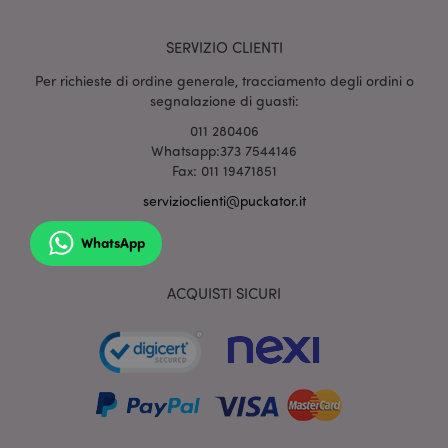
SERVIZIO CLIENTI
mage-cache-sessid
1 gio
Adobe Inc.
www.puckator.it
Per richieste di ordine generale, tracciamento degli ordini o
segnalazione di guasti:
011 280406
Whatsapp:373 7544146
Fax: 011 19471851
servizioclienti@puckator.it
WhatsApp
ACQUISTI SICURI
section_data_ids
1 gio
Adobe Inc.
www.puckator.it