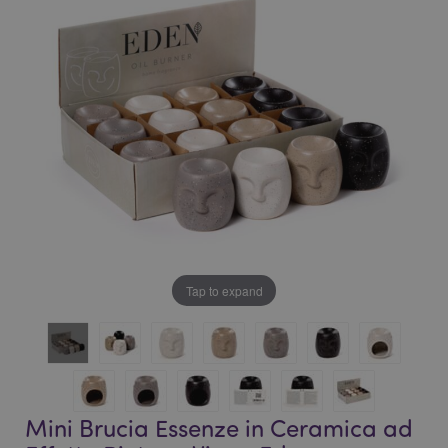
galleria
di
di
immagini
immagini
Tap to expand
Mini Brucia Essenze in Ceramica ad