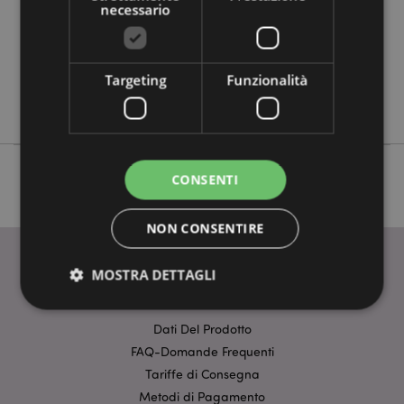
0.186000
necessario
No
No
No
Targeting
Funzionalità
Eden
CONSENTI
NON CONSENTIRE
MOSTRA DETTAGLI
INFORMAZIONI
Dati Del Prodotto
Strettamente necessario
Prestazione
FAQ-Domande Frequenti
Targeting
Funzionalità
Tariffe di Consegna
Metodi di Pagamento