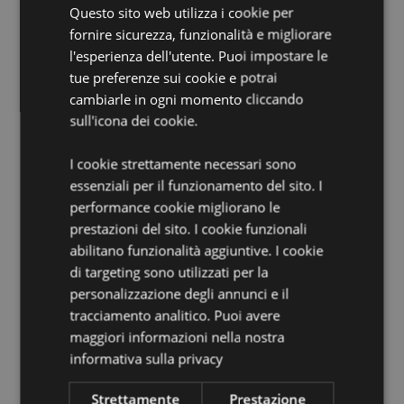
Questo sito web utilizza i cookie per
Candela Inclusa:
No
fornire sicurezza, funzionalità e migliorare
Oli Inclusi:
No
l'esperienza dell'utente. Puoi impostare le
Informazioni sulla Sicurezza:
Leggere e seguire le
tue preferenze sui cookie e potrai
istruzioni incluse con il prodotto. Usa sempre candele
cambiarle in ogni momento cliccando
di tipo tea light standard di qualità e non riempire
sull'icona dei cookie.
troppo il piatto
I cookie strettamente necessari sono
Informazioni Aggiuntive:
essenziali per il funzionamento del sito. I
Vuoi informazioni su come inoltrare un ordine
performance cookie migliorano le
utilizzando il sito internet di Puckator?
Leggi la nostra
prestazioni del sito. I cookie funzionali
guida all'acquisto.
abilitano funzionalità aggiuntive. I cookie
di targeting sono utilizzati per la
Dettagli del Prodotto
personalizzazione degli annunci e il
tracciamento analitico. Puoi avere
Informazioni
Altezza 7.5cm Larghezza 8cm Profondità
Aggiuntive
maggiori informazioni nella nostra
7.5cm
informativa sulla privacy
5055071796685
96
Strettamente
Prestazione