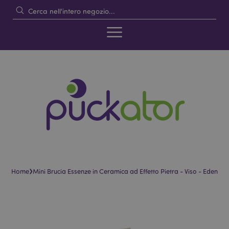
›
Home
Mini Brucia Essenze in Ceramica ad Effetto Pietra - Viso - Eden
Vai
Vai
alla
all'inizio
fine
della
della
galleria