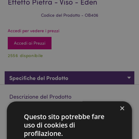
Effetto Pietra - Viso - Eden
Codice del Prodotto - OB406
Accedi per vedere i prezzi
Accedi ai Prezzi
2556 disponibile
Specifiche del Prodotto
Descrizione del Prodotto
×
Mini Brucia Essenze in Ceramica ad Effetto Pietra - Viso -
Questo sito potrebbe fare
Eden
uso di cookies di
Materiale:
Ceramica Dolomite
profilazione.
Da Utlizzare con:
Acqua e Oli.