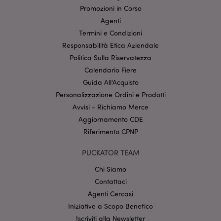
I cookie strettamente necessari consentono le
Promozioni in Corso
funzionalità di base del sito web come accesso alla
propria area riservata e gestione dell'account. Il sito
Agenti
internet non può essere utilizzato correttamente
senza i cookie strettamente necessari.
Termini e Condizioni
Responsabilità Etica Aziendale
Provider
/
Nome
Scade
Dominio
Politica Sulla Riservatezza
CookieScriptConsent
Calendario Fiere
2 mes
CookieScript
setti
www.puckator.it
Guida All'Acquisto
Personalizzazione Ordini e Prodotti
Avvisi - Richiamo Merce
Aggiornamento CDE
Riferimento CPNP
PUCKATOR TEAM
Chi Siamo
l"Informativa sulla privacy di Google
Contattaci
Agenti Cercasi
recently_viewed_product
1 gio
Adobe Inc.
www.puckator.it
Iniziative a Scopo Benefico
Iscriviti alla Newsletter