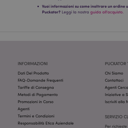
dell'account. Il sito 
Vuoi informazioni su come inoltrare un ordine uti
Nome
Puckator?
Leggi la nostra
guida all'acquisto.
CookieScriptConse
recently_viewed_pr
mage-cache-sessid
INFORMAZIONI
PUCKATOR 
Dati Del Prodotto
Chi Siamo
FAQ-Domande Frequenti
Contattaci
section_data_ids
Tariffe di Consegna
Agenti Cerca
Metodi di Pagamento
Iniziative a
Promozioni in Corso
Iscriviti alla
form_key
Agenti
Termini e Condizioni
SERVIZIO CL
_hjIncludedInSessi
Responsabilità Etica Aziendale
Per richiest