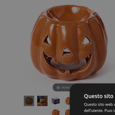
fine
della
della
galleria
galleria
di
di
immagini
immagini
Hover to zoom
Questo sito 
Questo sito web ut
dell'utente. Puoi