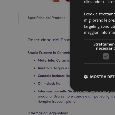
cliccando sull'ico
I cookie strettam
Specifiche del Prodotto
migliorano le pres
targeting sono uti
maggiori informaz
Descrizione del Prodotto
Strettamen
necessari
Brucia Essenze in Ceramica - Zucca - Jack o' Lantern
Materiale:
Ceramica (Dolomite)
Adatto a:
Acqua e Oli.
Candela Inclusa:
No
MOSTRA DET
Oli Inclusi:
No
Informazioni sulla Sicurezza:
Leggere e seguire l
prodotto. Usa sempre candele di tipo tea light 
riempire troppo il piatto
I cookie strettamente
Informazioni Aggiuntive: