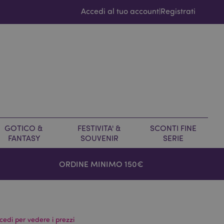
Accedi al tuo account
Registrati
|
GOTICO &
FESTIVITA' &
SCONTI FINE
FANTASY
SOUVENIR
SERIE
ORDINE MINIMO 150€
cedi per vedere i prezzi