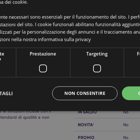
na dei cookie.
ente necessari sono essenziali per il funzionamento del sito. I pe
tazioni del sito. I cookie funzionali abilitano funzionalità aggiunti
lizzati per la personalizzazione degli annunci e il tracciamento ana
ioni nella nostra
informativa sulla privacy
Dettagli del Prodotto
te
Prestazione
Targeting
F
Informazioni
o
Dimensioni
Altezza
Aggiuntive
Codice a barre
5055071
Quantità di cartone
48
TAGLI
NON CONSENTIRE
Peso (kg)
0.29600
e istruzioni incluse con il
IN SALDO
No
standard di qualità e non
Strettamente necessario
Prestazione
Targeting
Funzionalità
NOVITA’
No
 necessari consentono le funzionalità di base del sito web come accesso alla propria are
PROMO
No