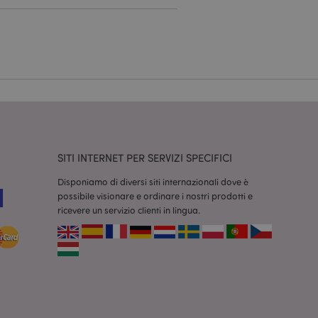
dal servizio Cookie-
ferenze di consenso
ssario che il banner
 funzioni
odotti visualizzati
zione.
la pulizia della
l cookie viene
SITI INTERNET PER SERVIZI SPECIFICI
end,
moria locale e
Disponiamo di diversi siti internazionali dove è
true.
possibile visionare e ordinare i nostri prodotti e
fiche del cliente
ricevere un servizio clienti in lingua.
'acquirente come la
sideri, le
r facilitare la
 contenuti sul
camento delle pagine.
consentire a Hotjar
cluso nel
 dal limite di