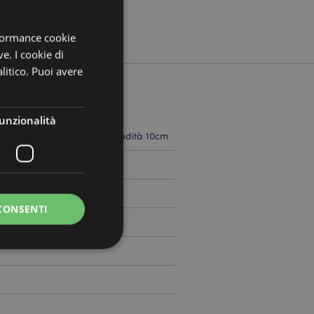
rformance cookie
ve. I cookie di
litico. Puoi avere
unzionalità
 8cm Larghezza 10cm Profondità 10cm
797408
CONSENTI
0
a riservata e gestione