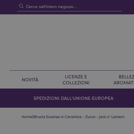
LICENZE E
BELLEZ
NOVITÀ
COLLEZIONI
AROMAT
SPEDIZIONI DALL’UNIONE EUROPEA
›
Home
Brucia Essenze in Ceramica - Zucca - Jack o' Lantern
Vai
Vai
alla
all'inizio