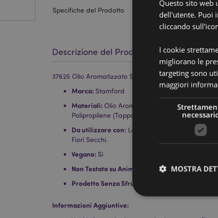
Questo sito web ut
Specifiche del Prodotto
dell'utente. Puoi
cliccando sull'ico
I cookie strettam
Descrizione del Prodotto
migliorano le pres
targeting sono uti
37625 Olio Aromatizzato Stamford 10ml - Citronella
maggiori informaz
Marca:
Stamford
Materiali:
Olio Aromatizzato (Fragranze Sintetich
Strettamen
necessari
Polipropilene (Tappo)
Da utilizzare con:
Lampade ad olio, Diffusori ad
Fiori Secchi.
Vegano:
Sì
MOSTRA DET
Non Testato su Animali:
Sì
Prodotto Senza Sfruttare Lavoro Minorile:
Sì
Informazioni Aggiuntive: