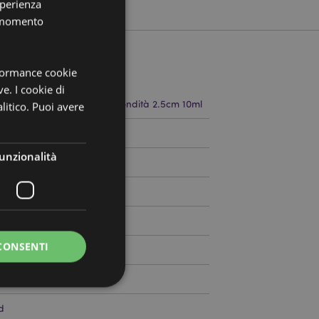
sperienza
i momento
rformance cookie
ve. I cookie di
 6cm Larghezza 2.5cm Profondità 2.5cm 10ml
litico. Puoi avere
386253
unzionalità
0
CONSENTI
d