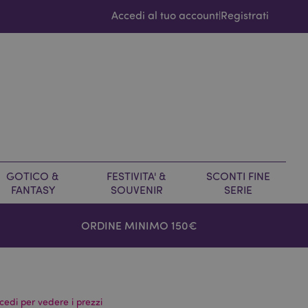
Accedi al tuo account
Registrati
|
GOTICO &
FESTIVITA' &
SCONTI FINE
FANTASY
SOUVENIR
SERIE
ORDINE MINIMO 150€
cedi per vedere i prezzi