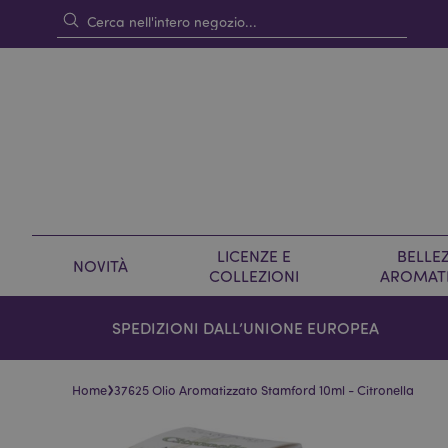
LICENZE E
BELLEZ
NOVITÀ
COLLEZIONI
AROMAT
SPEDIZIONI DALL’UNIONE EUROPEA
›
Home
37625 Olio Aromatizzato Stamford 10ml - Citronella
Vai
Vai
alla
all'inizio