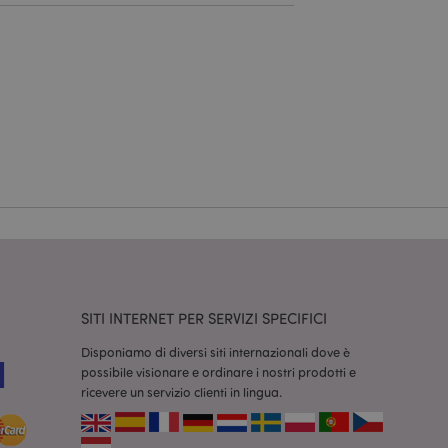
a riservata e gestione
dal servizio Cookie-
ferenze di consenso
ssario che il banner
 funzioni
odotti visualizzati
zione.
la pulizia della
l cookie viene
end,
moria locale e
true.
SITI INTERNET PER SERVIZI SPECIFICI
fiche del cliente
Disponiamo di diversi siti internazionali dove è
'acquirente come la
sideri, le
possibile visionare e ordinare i nostri prodotti e
ricevere un servizio clienti in lingua.
r facilitare la
 contenuti sul
camento delle pagine.