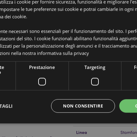
ilizza i cookie per fornire sicurezza, funzionalità e migliorare l'e
 impostare le tue preferenze sui cookie e potrai cambiarle in ogn
na dei cookie.
ente necessari sono essenziali per il funzionamento del sito. I pe
Dettagli del Prodotto
tazioni del sito. I cookie funzionali abilitano funzionalità aggiunti
Informazioni
Dimensioni
Altezza
lizzati per la personalizzazione degli annunci e il tracciamento ana
Aggiuntive
ioni nella nostra
informativa sulla privacy
Codice a barre
5028691
e), Vetro (Bottiglietta) e
te
Prestazione
Targeting
F
Quantità di cartone
288
o
 Anello, Diffusori Aromatici e
Peso (kg)
0.04300
IN SALDO
No
TAGLI
NON CONSENTIRE
NOVITA’
No
PROMO
No
Linea
Stamfor
Strettamente necessario
Prestazione
Targeting
Funzionalità