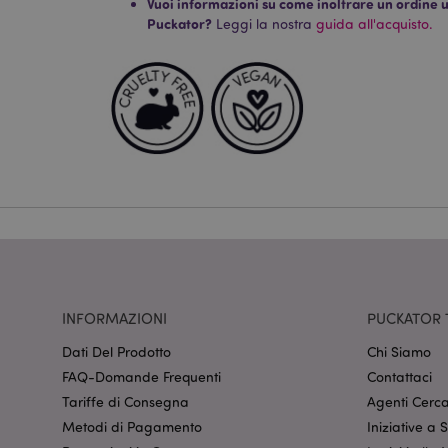
Vuoi informazioni su come inoltrare un ordine uti
Puckator?
Leggi la nostra
guida all'acquisto.
I cookie strettamente
dell'account. Il sito 
Nome
CookieScriptConse
recently_viewed_pr
mage-cache-sessid
INFORMAZIONI
PUCKATOR 
section_data_ids
Dati Del Prodotto
Chi Siamo
FAQ-Domande Frequenti
Contattaci
Tariffe di Consegna
Agenti Cerca
form_key
Metodi di Pagamento
Iniziative a