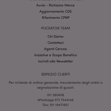
Nome
Scade
Dominio
Avvisi - Richiamo Merce
CookieScriptConsent
2 mes
CookieScript
Aggiornamento CDE
setti
www.puckator.it
Riferimento CPNP
PUCKATOR TEAM
Chi Siamo
Contattaci
Agenti Cercasi
Iniziative a Scopo Benefico
Iscriviti alla Newsletter
l"Informativa sulla privacy di Google
recently_viewed_product
1 gio
Adobe Inc.
SERVIZIO CLIENTI
www.puckator.it
Per richieste di ordine generale, tracciamento degli ordini o
segnalazione di guasti:
011 280406
Whatsapp:373 7544146
mage-cache-sessid
1 gio
Adobe Inc.
Fax: 011 19471851
www.puckator.it