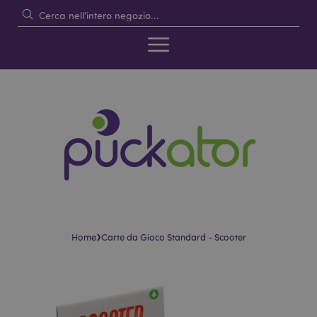
›
Home
Carte da Gioco Standard - Scooter
Vai
Vai
alla
all'inizio
fine
della
della
galleria