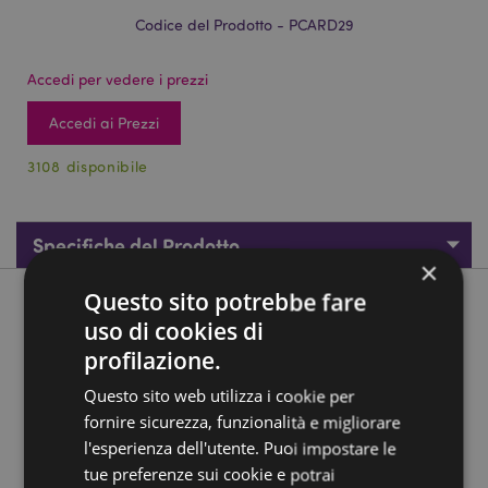
Codice del Prodotto - PCARD29
Accedi per vedere i prezzi
Accedi ai Prezzi
3108 disponibile
Specifiche del Prodotto
×
Questo sito potrebbe fare
Descrizione del Prodotto
uso di cookies di
profilazione.
Carte da Gioco Standard - Scooter
Questo sito web utilizza i cookie per
Materiali:
Carta e Cartoncino
fornire sicurezza, funzionalità e migliorare
Numero di Carte nel Mazzo:
52 Standard più 2 Joker
l'esperienza dell'utente. Puoi impostare le
tue preferenze sui cookie e potrai
Informazioni Aggiuntive: