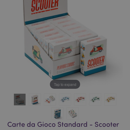
galleria
di
di
immagini
immagini
Tap to expand
Carte da Gioco Standard - Scooter