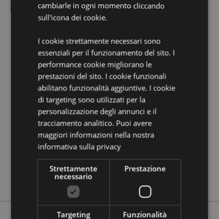
cambiarle in ogni momento cliccando
Vuoi informazioni su come inoltrare un ordine
sull'icona dei cookie.
utilizzando il sito internet di Puckator?
Leggi la nostra
guida all'acquisto.
I cookie strettamente necessari sono
essenziali per il funzionamento del sito. I
Dettagli del Prodotto
performance cookie migliorano le
prestazioni del sito. I cookie funzionali
Informazioni
Altezza 8.5cm Larghezza 6cm Profondità
Aggiuntive
0.1cm Misura Mazzo 9x6.5x2.5cm
abilitano funzionalità aggiuntive. I cookie
di targeting sono utilizzati per la
5055071514364
personalizzazione degli annunci e il
120
tracciamento analitico. Puoi avere
0.114000
maggiori informazioni nella nostra
No
informativa sulla privacy
No
No
Strettamente
Prestazione
necessario
Scooter
Targeting
Funzionalità