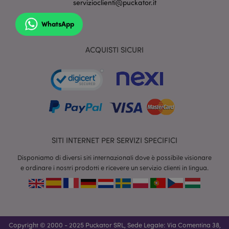
servizioclienti@puckator.it
WhatsApp
ACQUISTI SICURI
section_data_ids
1 gio
Adobe Inc.
www.puckator.it
SITI INTERNET PER SERVIZI SPECIFICI
Disponiamo di diversi siti internazionali dove è possibile visionare
e ordinare i nostri prodotti e ricevere un servizio clienti in lingua.
form_key
1 gio
Adobe Inc.
17 o
.www.puckator.it
Copyright © 2000 - 2025 Puckator SRL, Sede Legale: Via Comentina 38,