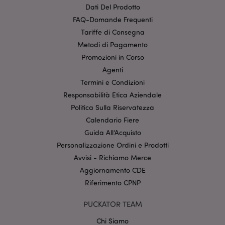
Dati Del Prodotto
Targeting
Funzionalità
FAQ-Domande Frequenti
I cookie strettamente necessari consentono le
Tariffe di Consegna
funzionalità di base del sito web come accesso alla
propria area riservata e gestione dell'account. Il sito
Metodi di Pagamento
internet non può essere utilizzato correttamente
Promozioni in Corso
senza i cookie strettamente necessari.
Agenti
Provider
/
Nome
Scade
Dominio
Termini e Condizioni
Responsabilità Etica Aziendale
CookieScriptConsent
2 mes
CookieScript
setti
www.puckator.it
Politica Sulla Riservatezza
Calendario Fiere
Guida All'Acquisto
Personalizzazione Ordini e Prodotti
Avvisi - Richiamo Merce
Aggiornamento CDE
Riferimento CPNP
l"Informativa sulla privacy di Google
PUCKATOR TEAM
Chi Siamo
recently_viewed_product
1 gio
Adobe Inc.