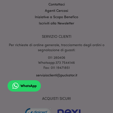
www.puckator.it
Contattaci
Agenti Cercasi
Iniziative a Scopo Benefico
Iscriviti alla Newsletter
mage-cache-sessid
1 gio
Adobe Inc.
www.puckator.it
SERVIZIO CLIENTI
Per richieste di ordine generale, tracciamento degli ordini o
segnalazione di guasti:
011 280406
Whatsapp:373 7544146
Fax: 011 19471851
servizioclienti@puckator.it
WhatsApp
section_data_ids
1 gio
Adobe Inc.
www.puckator.it
ACQUISTI SICURI