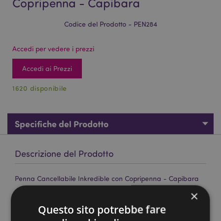
Copripenna - Capibara
Codice del Prodotto - PEN284
Accedi per vedere i prezzi
Accedi ai Prezzi
1620 disponibile
Specifiche del Prodotto
Descrizione del Prodotto
Penna Cancellabile Inkredible con Copripenna - Capibara
×
Materiali:
Plastica (ABS/TPR), PVC, Silicone ed Acciaio
Inossidabile
Questo sito potrebbe fare
Colore Inchiostro:
Blu