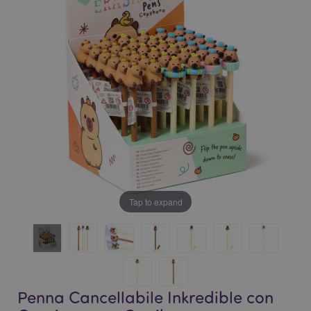
galleria
di
di
immagini
immagini
Tap to expand
Penna Cancellabile Inkredible con