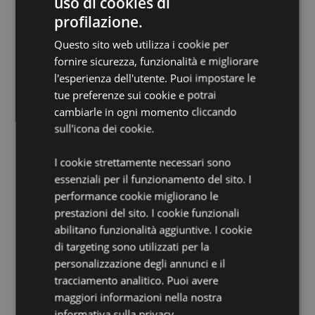
uso di cookies di
Provvisto di Marchio CE/UKCA:
Sì
profilazione.
EN71:
Sì
Questo sito web utilizza i cookie per
Non Adatto a:
0 - 3 Anni
fornire sicurezza, funzionalità e migliorare
l'esperienza dell'utente. Puoi impostare le
Informazioni sul Prodotto:
Cancella quello che hai
tue preferenze sui cookie e potrai
scritto con il personaggio copripenna posto sulla parte
superiore della penna.
cambiarle in ogni momento cliccando
sull'icona dei cookie.
Informazioni Aggiuntive:
Vuoi informazioni su come inoltrare un ordine
I cookie strettamente necessari sono
utilizzando il sito internet di Puckator?
Leggi la nostra
essenziali per il funzionamento del sito. I
guida all'acquisto.
performance cookie migliorano le
prestazioni del sito. I cookie funzionali
abilitano funzionalità aggiuntive. I cookie
di targeting sono utilizzati per la
personalizzazione degli annunci e il
tracciamento analitico. Puoi avere
maggiori informazioni nella nostra
informativa sulla privacy
Dettagli del Prodotto