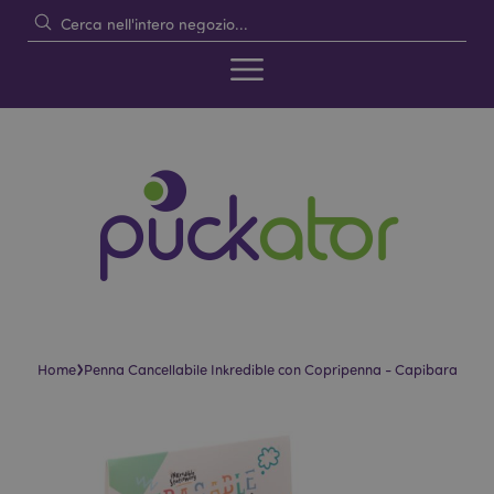
›
Home
Penna Cancellabile Inkredible con Copripenna - Capibara
Vai
Vai
alla
all'inizio
fine
della
della
galleria