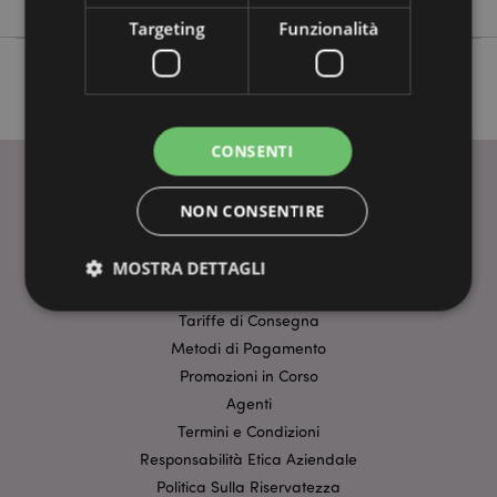
Targeting
Funzionalità
CONSENTI
NON CONSENTIRE
INFORMAZIONI
Dati Del Prodotto
MOSTRA DETTAGLI
FAQ-Domande Frequenti
Tariffe di Consegna
Metodi di Pagamento
Strettamente necessario
Prestazione
Promozioni in Corso
Targeting
Funzionalità
Agenti
I cookie strettamente necessari consentono le
Termini e Condizioni
funzionalità di base del sito web come accesso alla
Responsabilità Etica Aziendale
propria area riservata e gestione dell'account. Il sito
internet non può essere utilizzato correttamente
Politica Sulla Riservatezza