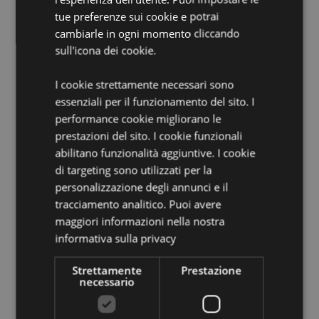
EN71:
Sì
tue preferenze sui cookie e potrai
Non Adatto a:
0 - 3 anni
cambiarle in ogni momento cliccando
sull'icona dei cookie.
Informazioni Aggiuntive:
Vuoi informazioni su come inoltrare un ordine
I cookie strettamente necessari sono
utilizzando il sito internet di Puckator?
Leggi la nostra
essenziali per il funzionamento del sito. I
guida all'acquisto.
performance cookie migliorano le
prestazioni del sito. I cookie funzionali
abilitano funzionalità aggiuntive. I cookie
Dettagli del Prodotto
di targeting sono utilizzati per la
Informazioni
Altezza 22cm Larghezza 2cm Profondità 2cm
personalizzazione degli annunci e il
Aggiuntive
5055071507410
tracciamento analitico. Puoi avere
720
maggiori informazioni nella nostra
0.025000
informativa sulla privacy
No
Strettamente
Prestazione
No
necessario
No
Foodiemals