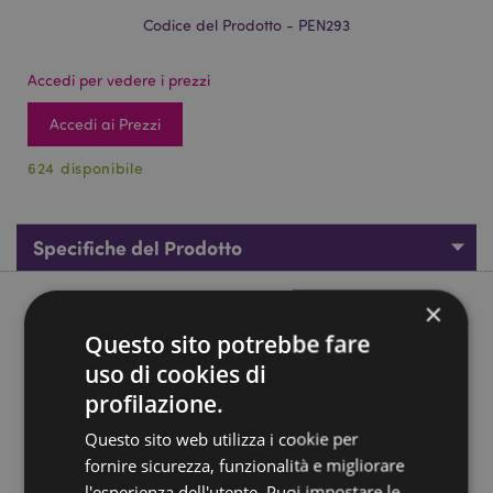
Codice del Prodotto - PEN293
Accedi per vedere i prezzi
Accedi ai Prezzi
624 disponibile
Specifiche del Prodotto
×
Descrizione del Prodotto
Questo sito potrebbe fare
uso di cookies di
Penna - Avocado - Foodiemals
profilazione.
Materiali:
Plastica (ABS), PVC e Silicone
Colore Inchiostro:
Nero (Punta a Tratto Fine)
Questo sito web utilizza i cookie per
fornire sicurezza, funzionalità e migliorare
Marchio CE/UKCA:
Sì
l'esperienza dell'utente. Puoi impostare le