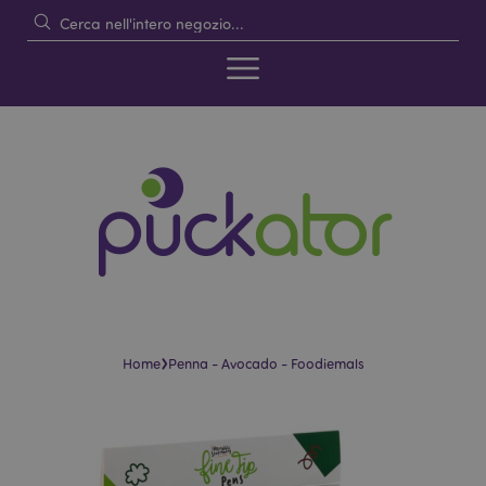
›
Home
Penna - Avocado - Foodiemals
Vai
Vai
alla
all'inizio
fine
della
della
galleria