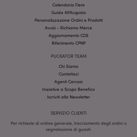
senza i cookie strettamente necessari.
Calendario Fiere
Provider
/
Guida All'Acquisto
Nome
Scade
Dominio
Personalizzazione Ordini e Prodotti
CookieScriptConsent
2 mes
CookieScript
Avvisi - Richiamo Merce
setti
www.puckator.it
Aggiornamento CDE
Riferimento CPNP
PUCKATOR TEAM
Chi Siamo
Contattaci
Agenti Cercasi
l"Informativa sulla privacy di Google
Iniziative a Scopo Benefico
Iscriviti alla Newsletter
recently_viewed_product
1 gio
Adobe Inc.
www.puckator.it
SERVIZIO CLIENTI
Per richieste di ordine generale, tracciamento degli ordini o
segnalazione di guasti:
mage-cache-sessid
1 gio
Adobe Inc.