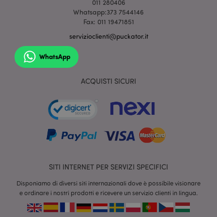
011 280406
www.puckator.it
Whatsapp:373 7544146
Fax: 011 19471851
servizioclienti@puckator.it
WhatsApp
ACQUISTI SICURI
section_data_ids
1 gio
Adobe Inc.
www.puckator.it
SITI INTERNET PER SERVIZI SPECIFICI
Disponiamo di diversi siti internazionali dove è possibile visionare
e ordinare i nostri prodotti e ricevere un servizio clienti in lingua.
form_key
1 gio
Adobe Inc.
17 o
.www.puckator.it