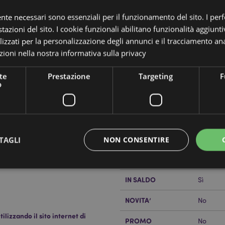
ente necessari sono essenziali per il funzionamento del sito. I pe
tazioni del sito. I cookie funzionali abilitano funzionalità aggiunti
lizzati per la personalizzazione degli annunci e il tracciamento ana
ioni nella nostra
informativa sulla privacy
te
Prestazione
Targeting
F
Dettagli del Prodotto
o
Informazioni
Dimensioni
Altezza
Aggiuntive
li Hamburger
Codice a barre
5055071
Quantità di cartone
576
TAGLI
NON CONSENTIRE
Peso (kg)
0.03000
IN SALDO
Sì
Strettamente necessario
Prestazione
Targeting
Funzionalità
NOVITA’
No
 necessari consentono le funzionalità di base del sito web come accesso alla propria are
lizzando il sito internet di
internet non può essere utilizzato correttamente senza i cookie strettamente necessari.
PROMO
No