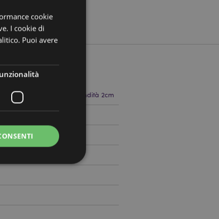
rformance cookie
ve. I cookie di
litico. Puoi avere
unzionalità
 16cm Larghezza 2cm Profondità 2cm
507427
CONSENTI
0
a riservata e gestione