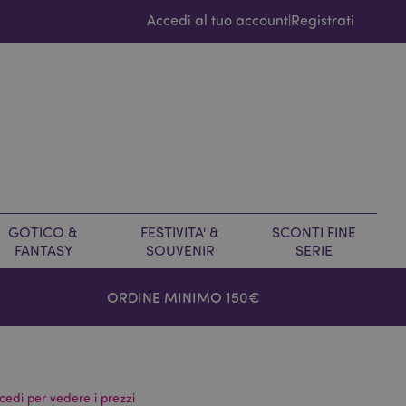
Accedi al tuo account
Registrati
|
GOTICO &
FESTIVITA' &
SCONTI FINE
FANTASY
SOUVENIR
SERIE
ORDINE MINIMO 150€
cedi per vedere i prezzi