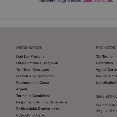
Puckator?
Leggi la nostra
guida all'acquisto.
Nome
CookieScriptConse
recently_viewed_pr
INFORMAZIONI
PUCKATOR 
mage-cache-sessid
Dati Del Prodotto
Chi Siamo
FAQ-Domande Frequenti
Contattaci
Tariffe di Consegna
Agenti Cerca
section_data_ids
Metodi di Pagamento
Iniziative a
Promozioni in Corso
Iscriviti alla
Agenti
form_key
Termini e Condizioni
SERVIZIO CL
Responsabilità Etica Aziendale
_hjIncludedInSessi
Per richiest
Politica Sulla Riservatezza
degli ordini
Calendario Fiere