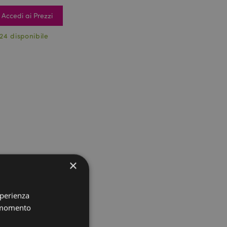
Accedi ai Prezzi
24 disponibile
×
sperienza
i momento