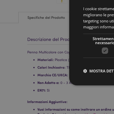
I cookie strettam
migliorano le pres
Specifiche del Prodotto
targeting sono uti
maggiori informaz
Strettamen
Descrizione del Prodotto
necessari
Penna Multicolore con Copripenna (8 Colori) - Anima
Materiali:
Plastica (ABS)
Colori Inchiostro:
TBC
MOSTRA DET
Marchio CE/UKCA:
Sì
Non Adatto a:
0 - 3 Anni
EN71:
Sì
Informazioni Aggiuntive:
I cookie strettamente
Vuoi informazioni su come inoltrare un ordine uti
dell'account. Il sito 