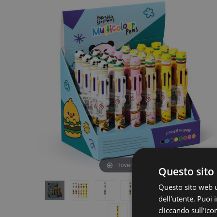
fine
della
della
galleria
galleria
di
di
immagini
immagini
Hover to zoom
Questo sito 
Questo sito web ut
dell'utente. Puoi
cliccando sull'ico