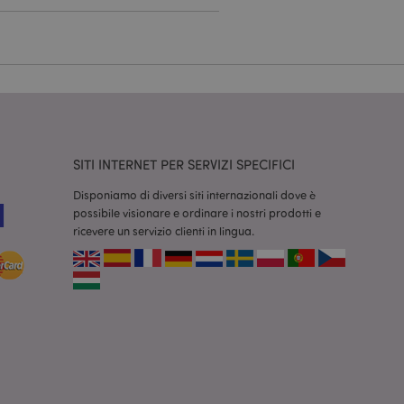
dal servizio Cookie-
ferenze di consenso
ssario che il banner
 funzioni
odotti visualizzati
zione.
SITI INTERNET PER SERVIZI SPECIFICI
la pulizia della
l cookie viene
end,
Disponiamo di diversi siti internazionali dove è
moria locale e
possibile visionare e ordinare i nostri prodotti e
true.
ricevere un servizio clienti in lingua.
fiche del cliente
'acquirente come la
sideri, le
r facilitare la
 contenuti sul
camento delle pagine.
consentire a Hotjar
cluso nel
 dal limite di
o