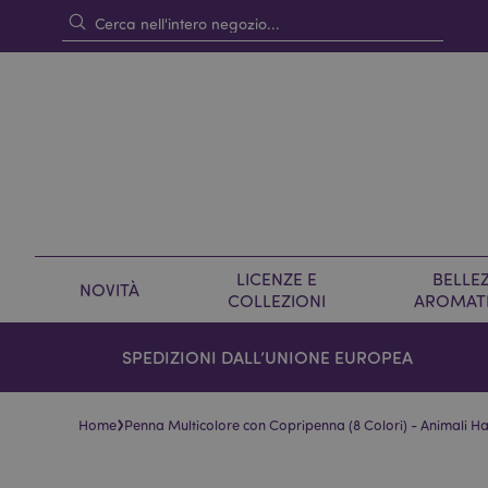
LICENZE E
BELLEZ
NOVITÀ
COLLEZIONI
AROMAT
SPEDIZIONI DALL’UNIONE EUROPEA
›
Home
Penna Multicolore con Copripenna (8 Colori) - Animali 
Vai
Vai
alla
all'inizio