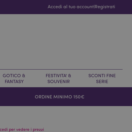
Accedi al tuo account
Registrati
|
GOTICO &
FESTIVITA' &
SCONTI FINE
FANTASY
SOUVENIR
SERIE
ORDINE MINIMO 150€
cedi per vedere i prezzi