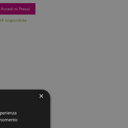
Accedi ai Prezzi
99 disponibile
×
sperienza
i momento