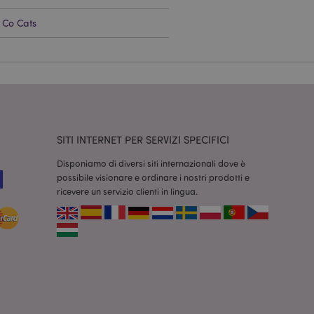
 Co Cats
dal servizio Cookie-
ferenze di consenso
ssario che il banner
 funzioni
odotti visualizzati
zione.
la pulizia della
SITI INTERNET PER SERVIZI SPECIFICI
l cookie viene
end,
Disponiamo di diversi siti internazionali dove è
moria locale e
true.
possibile visionare e ordinare i nostri prodotti e
ricevere un servizio clienti in lingua.
fiche del cliente
'acquirente come la
sideri, le
r facilitare la
 contenuti sul
camento delle pagine.
consentire a Hotjar
cluso nel
 dal limite di