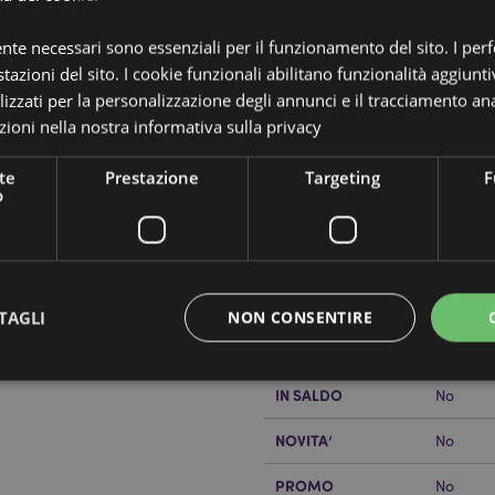
ente necessari sono essenziali per il funzionamento del sito. I pe
tazioni del sito. I cookie funzionali abilitano funzionalità aggiunti
lizzati per la personalizzazione degli annunci e il tracciamento ana
ioni nella nostra
informativa sulla privacy
Dettagli del Prodotto
te
Prestazione
Targeting
F
o
Informazioni
Dimensioni
Altezza
Aggiuntive
Codice a barre
5055071
Quantità di cartone
144
TAGLI
NON CONSENTIRE
lizzando il sito internet di
Peso (kg)
0.04100
IN SALDO
No
Strettamente necessario
Prestazione
Targeting
Funzionalità
NOVITA’
No
 necessari consentono le funzionalità di base del sito web come accesso alla propria are
internet non può essere utilizzato correttamente senza i cookie strettamente necessari.
PROMO
No