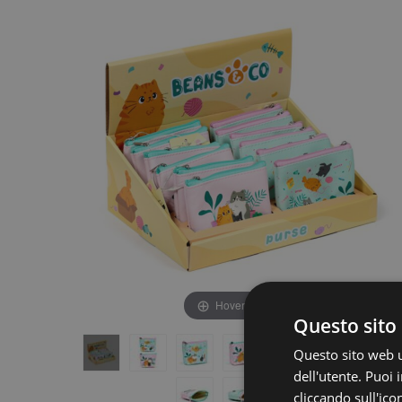
fine
della
della
galleria
galleria
di
di
immagini
immagini
Hover to zoom
Questo sito 
Questo sito web ut
dell'utente. Puoi
cliccando sull'ico