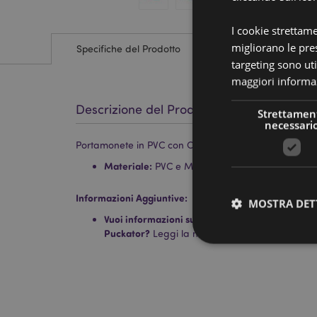
I cookie strettam
migliorano le pres
Specifiche del Prodotto
targeting sono uti
maggiori informaz
Descrizione del Prodotto
Strettamen
necessari
Portamonete in PVC con Cerniera - Gatti Beans & Co
Materiale:
PVC e Metallo
Informazioni Aggiuntive:
MOSTRA DET
Vuoi informazioni su come inoltrare un ordine uti
Puckator?
Leggi la nostra
guida all'acquisto.
I cookie strettamente
dell'account. Il sito 