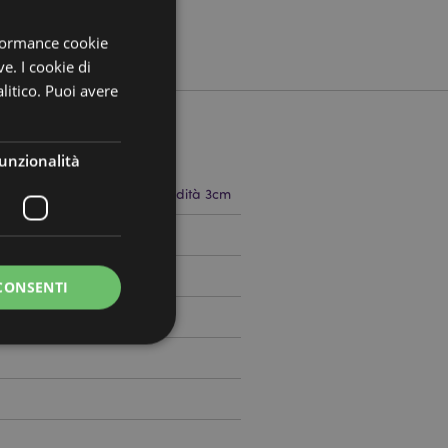
rformance cookie
ve. I cookie di
litico. Puoi avere
unzionalità
 8cm Larghezza 11cm Profondità 3cm
510410
CONSENTI
0
a riservata e gestione