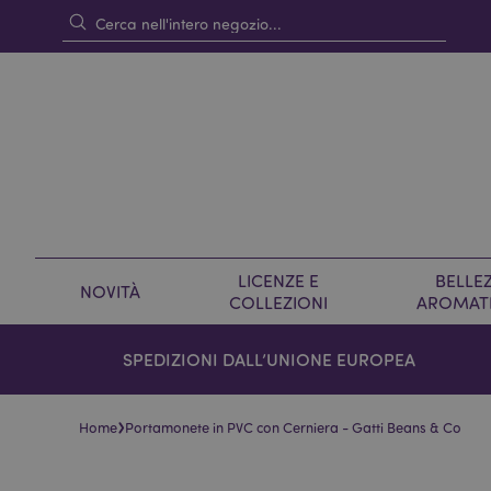
LICENZE E
BELLEZ
NOVITÀ
COLLEZIONI
AROMAT
SPEDIZIONI DALL’UNIONE EUROPEA
›
Home
Portamonete in PVC con Cerniera - Gatti Beans & Co
Vai
Vai
alla
all'inizio