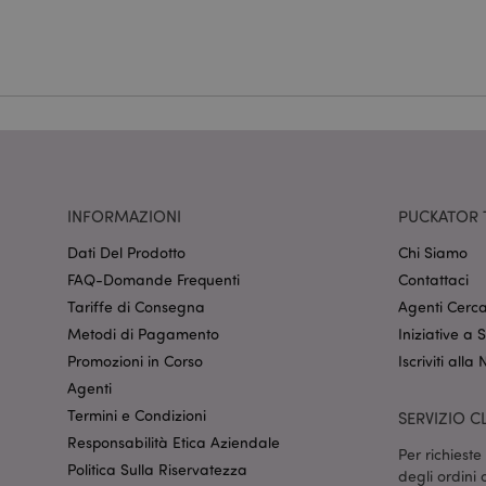
Nome
CookieScriptConse
recently_viewed_pr
mage-cache-sessid
INFORMAZIONI
PUCKATOR 
Dati Del Prodotto
Chi Siamo
FAQ-Domande Frequenti
Contattaci
section_data_ids
Tariffe di Consegna
Agenti Cerca
Metodi di Pagamento
Iniziative a
Promozioni in Corso
Iscriviti alla
form_key
Agenti
Termini e Condizioni
SERVIZIO CL
Responsabilità Etica Aziendale
_hjIncludedInSessi
Per richiest
Politica Sulla Riservatezza
degli ordini