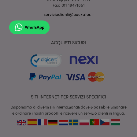
Fax: 011 19471851
servizioclienti@puckator.it
WhatsApp
ACQUISTI SICURI
section_data_ids
1 gio
Adobe Inc.
www.puckator.it
SITI INTERNET PER SERVIZI SPECIFICI
Disponiamo di diversi siti internazionali dove è possibile visionare
e ordinare i nostri prodotti e ricevere un servizio clienti in lingua.
form_key
1 gio
Adobe Inc.
17 o
.www.puckator.it