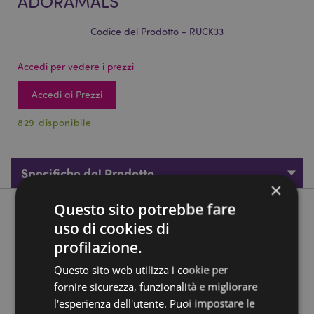
ADORAMALS
Codice del Prodotto - RUCK33
Accedi per vedere i prezzi
Accedi ai Prezzi
829 disponibile
Specifiche del Prodotto
×
Questo sito potrebbe fare
Descrizione del Prodotto
uso di cookies di
profilazione.
Zainetto in Peluche - Astra l'Unicorno - Animali Dolci
ADORAMALS
Questo sito web utilizza i cookie per
Materiale:
fornire sicurezza, funzionalità e migliorare
60% Poliestere, 40% Nylon
l'esperienza dell'utente. Puoi impostare le
Informazioni sul Prodotto:
Lavare a Mano