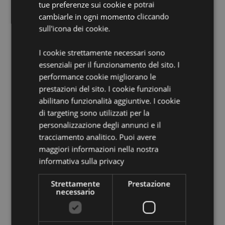
tue preferenze sui cookie e potrai
cambiarle in ogni momento cliccando
Informazioni Aggiuntive:
sull'icona dei cookie.
Vuoi informazioni su come inoltrare un ordine
utilizzando il sito internet di Puckator?
Leggi la nostra
I cookie strettamente necessari sono
guida all'acquisto.
essenziali per il funzionamento del sito. I
performance cookie migliorano le
Dettagli del Prodotto
prestazioni del sito. I cookie funzionali
Informazioni
Altezza 30cm Larghezza 24cm Profondità
abilitano funzionalità aggiuntive. I cookie
Aggiuntive
14cm
di targeting sono utilizzati per la
5055071778001
personalizzazione degli annunci e il
tracciamento analitico. Puoi avere
24
maggiori informazioni nella nostra
0.210000
informativa sulla privacy
No
No
Strettamente
Prestazione
necessario
No
Adoramals