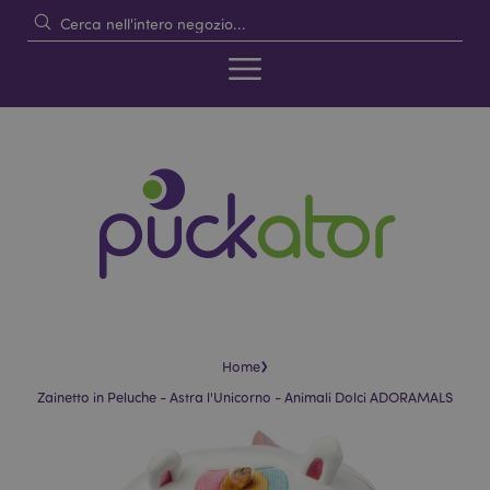
›
Home
Zainetto in Peluche - Astra l'Unicorno - Animali Dolci ADORAMALS
Vai
Vai
alla
all'inizio
fine
della