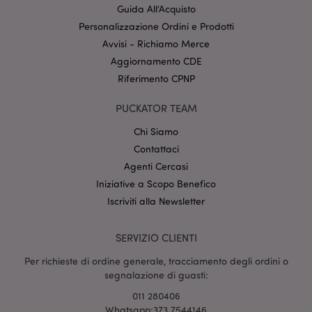
Guida All'Acquisto
Provider
/
Nome
Scade
Dominio
Personalizzazione Ordini e Prodotti
Avvisi - Richiamo Merce
CookieScriptConsent
2 mes
CookieScript
setti
www.puckator.it
Aggiornamento CDE
Riferimento CPNP
PUCKATOR TEAM
Chi Siamo
Contattaci
Agenti Cercasi
Iniziative a Scopo Benefico
l"Informativa sulla privacy di Google
Iscriviti alla Newsletter
recently_viewed_product
1 gio
Adobe Inc.
www.puckator.it
SERVIZIO CLIENTI
Per richieste di ordine generale, tracciamento degli ordini o
segnalazione di guasti:
011 280406
mage-cache-sessid
1 gio
Adobe Inc.
Whatsapp:373 7544146
www.puckator.it