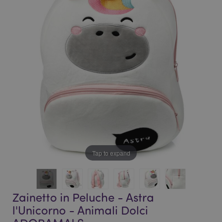
della
galleria
galleria
di
di
immagini
immagini
Tap to expand
Zainetto in Peluche - Astra
l'Unicorno - Animali Dolci