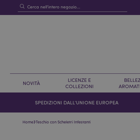
LICENZE E
BELLEZ
NOVITÀ
COLLEZIONI
AROMAT
SPEDIZIONI DALL’UNIONE EUROPEA
›
Home
Teschio con Scheletri Infestanti
Vai
Vai
alla
all'inizio