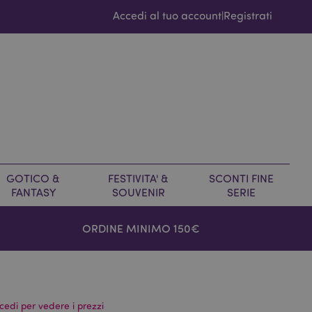
Accedi al tuo account
Registrati
|
GOTICO &
FESTIVITA' &
SCONTI FINE
FANTASY
SOUVENIR
SERIE
ORDINE MINIMO 150€
cedi per vedere i prezzi