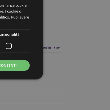
rformance cookie
ve. I cookie di
litico. Puoi avere
unzionalità
 18cm Larghezza 14cm Profondità 15cm
797705
CONSENTI
0
a riservata e gestione