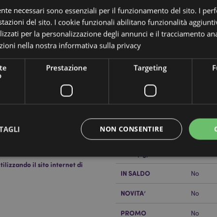
ente necessari sono essenziali per il funzionamento del sito. I pe
tazioni del sito. I cookie funzionali abilitano funzionalità aggiunti
lizzati per la personalizzazione degli annunci e il tracciamento ana
ioni nella nostra
informativa sulla privacy
te
Prestazione
Targeting
F
Dettagli del Prodotto
o
Informazioni
Dimensioni
Altezza
Aggiuntive
Codice a barre
5055071
n
TAGLI
NON CONSENTIRE
Quantità di cartone
12
Peso (kg)
0.59200
lizzando il sito internet di
IN SALDO
No
Strettamente necessario
Prestazione
Targeting
Funzionalità
NOVITA’
No
 necessari consentono le funzionalità di base del sito web come accesso alla propria are
internet non può essere utilizzato correttamente senza i cookie strettamente necessari.
PROMO
No
Provider
/