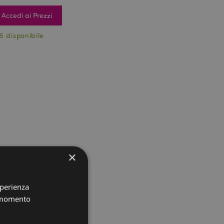
Accedi ai Prezzi
5 disponibile
×
sperienza
i momento