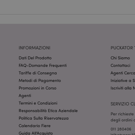
Nome
CookieScriptConse
recently_viewed_pr
INFORMAZIONI
PUCKATOR 
mage-cache-sessid
Dati Del Prodotto
Chi Siamo
FAQ-Domande Frequenti
Contattaci
Tariffe di Consegna
Agenti Cerca
section_data_ids
Metodi di Pagamento
Iniziative a
Promozioni in Corso
Iscriviti alla
Agenti
form_key
Termini e Condizioni
SERVIZIO CL
Responsabilità Etica Aziendale
Per richiest
_hjIncludedInSessi
Politica Sulla Riservatezza
degli ordini
Calendario Fiere
011 280406
Guida All'Acquisto
Whatsapp:37