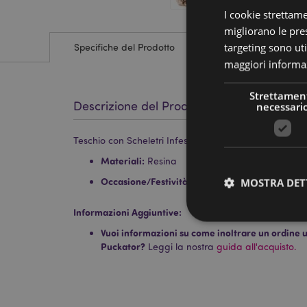
I cookie strettam
migliorano le pres
targeting sono uti
Specifiche del Prodotto
maggiori informaz
Strettamen
Descrizione del Prodotto
necessari
Teschio con Scheletri Infestanti
Materiali:
Resina
Occasione/Festività Raccomandata:
Hallowee
MOSTRA DET
Informazioni Aggiuntive:
Vuoi informazioni su come inoltrare un ordine uti
Puckator?
Leggi la nostra
guida all'acquisto.
I cookie strettamente
dell'account. Il sito 