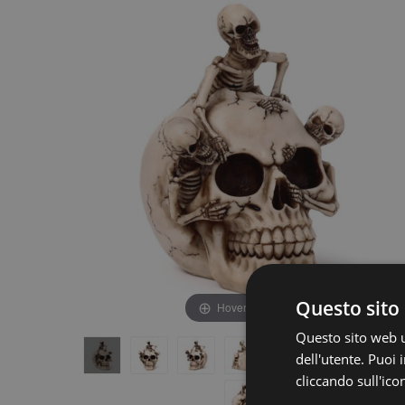
fine
della
della
galleria
galleria
di
di
immagini
immagini
Questo sito 
Hover to zoom
Questo sito web ut
dell'utente. Puoi
cliccando sull'ico