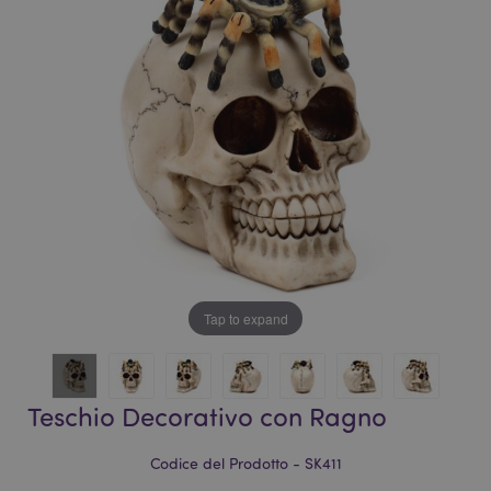
galleria
di
di
immagini
immagini
Tap to expand
Teschio Decorativo con Ragno
Codice del Prodotto - SK411