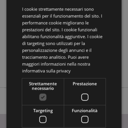
I cookie strettamente necessari sono
Dettagli del Prodotto
essenziali per il funzionamento del sito. I
performance cookie migliorano le
Informazioni
Altezza 13.5cm Larghezza 10cm Profondità
Aggiuntive
14cm
prestazioni del sito. I cookie funzionali
abilitano funzionalità aggiuntive. I cookie
5055071508875
di targeting sono utilizzati per la
12
personalizzazione degli annunci e il
0.542000
tracciamento analitico. Puoi avere
No
maggiori informazioni nella nostra
No
informativa sulla privacy
No
Strettamente
Prestazione
necessario
Targeting
Funzionalità