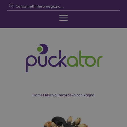
›
Home
Teschio Decorativo con Ragno
Vai
Vai
alla
all'inizio
fine
della
della
galleria