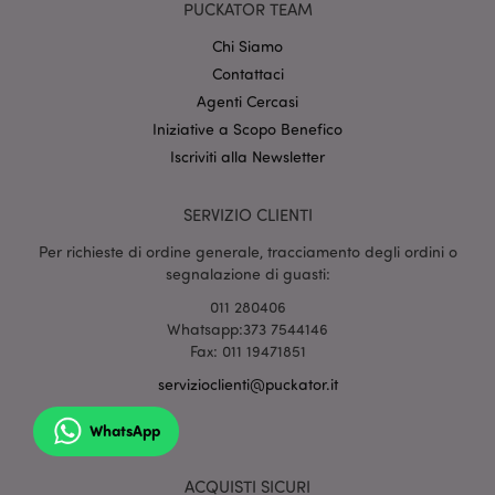
setti
www.puckator.it
PUCKATOR TEAM
Chi Siamo
Contattaci
Agenti Cercasi
Iniziative a Scopo Benefico
Iscriviti alla Newsletter
SERVIZIO CLIENTI
l"Informativa sulla privacy di Google
Per richieste di ordine generale, tracciamento degli ordini o
recently_viewed_product
1 gio
Adobe Inc.
segnalazione di guasti:
www.puckator.it
011 280406
Whatsapp:373 7544146
Fax: 011 19471851
servizioclienti@puckator.it
mage-cache-sessid
1 gio
Adobe Inc.
www.puckator.it
WhatsApp
ACQUISTI SICURI