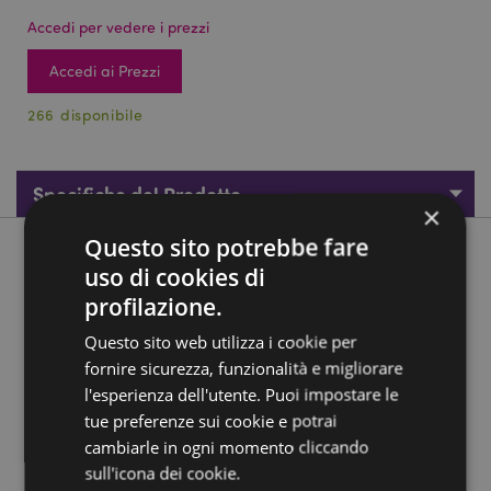
Accedi per vedere i prezzi
Accedi ai Prezzi
266 disponibile
Specifiche del Prodotto
×
Questo sito potrebbe fare
Descrizione del Prodotto
uso di cookies di
profilazione.
Teschio Decorativo con Ragno
Questo sito web utilizza i cookie per
Materiale:
Resina e Metallo
fornire sicurezza, funzionalità e migliorare
l'esperienza dell'utente. Puoi impostare le
Informazioni Aggiuntive:
tue preferenze sui cookie e potrai
Vuoi informazioni su come inoltrare un ordine
cambiarle in ogni momento cliccando
utilizzando il sito internet di Puckator?
Leggi la nostra
sull'icona dei cookie.
guida all'acquisto.