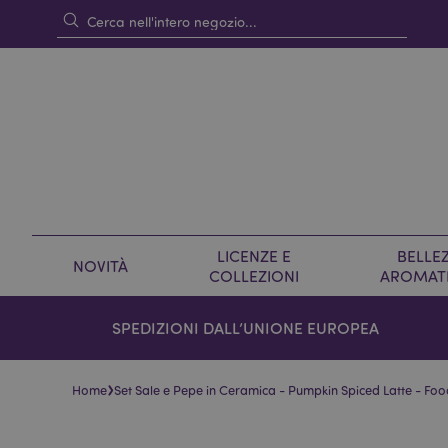
LICENZE E
BELLEZ
NOVITÀ
COLLEZIONI
AROMAT
SPEDIZIONI DALL’UNIONE EUROPEA
›
Home
Set Sale e Pepe in Ceramica - Pumpkin Spiced Latte - Fo
Vai
Vai
alla
all'inizio