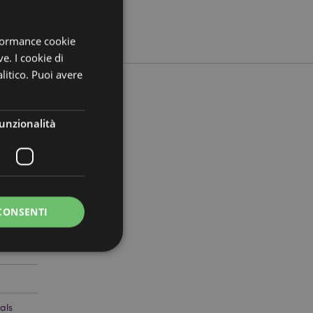
rformance cookie
ve. I cookie di
litico. Puoi avere
unzionalità
506352
0
CONSENTI
a riservata e gestione
als