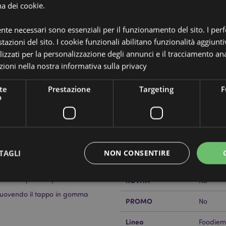
na dei cookie.
ente necessari sono essenziali per il funzionamento del sito. I pe
tazioni del sito. I cookie funzionali abilitano funzionalità aggiunti
lizzati per la personalizzazione degli annunci e il tracciamento ana
ioni nella nostra
informativa sulla privacy
Dettagli del Prodotto
te
Prestazione
Targeting
F
Informazioni
o
Codice a barre
5055071
Aggiuntive
- Foodiemals
Quantità di cartone
48
Peso (kg)
0.14700
TAGLI
NON CONSENTIRE
IN SALDO
No
tenitore per il Pepe
NOVITA’
No
rimuovendo il tappo in gomma
PROMO
No
Strettamente necessario
Prestazione
Targeting
Funzionalità
Linea
 necessari consentono le funzionalità di base del sito web come accesso alla propria are
Foodiem