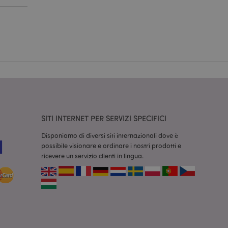
dal servizio Cookie-
ferenze di consenso
ssario che il banner
 funzioni
odotti visualizzati
zione.
la pulizia della
l cookie viene
SITI INTERNET PER SERVIZI SPECIFICI
end,
moria locale e
Disponiamo di diversi siti internazionali dove è
true.
possibile visionare e ordinare i nostri prodotti e
fiche del cliente
ricevere un servizio clienti in lingua.
'acquirente come la
sideri, le
r facilitare la
 contenuti sul
camento delle pagine.
consentire a Hotjar
cluso nel