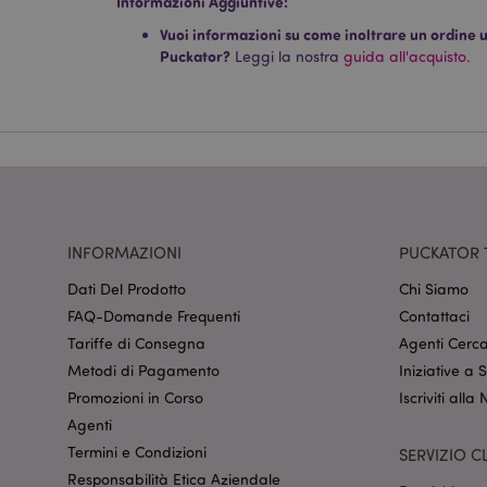
Informazioni Aggiuntive:
dell'account. Il sito 
Vuoi informazioni su come inoltrare un ordine uti
Nome
Puckator?
Leggi la nostra
guida all'acquisto.
CookieScriptConse
recently_viewed_pr
mage-cache-sessid
INFORMAZIONI
PUCKATOR 
Dati Del Prodotto
Chi Siamo
FAQ-Domande Frequenti
Contattaci
section_data_ids
Tariffe di Consegna
Agenti Cerca
Metodi di Pagamento
Iniziative a
Promozioni in Corso
Iscriviti alla
form_key
Agenti
Termini e Condizioni
SERVIZIO CL
_hjIncludedInSessi
Responsabilità Etica Aziendale