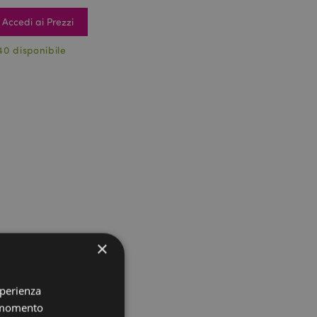
Accedi ai Prezzi
40 disponibile
×
sperienza
i momento