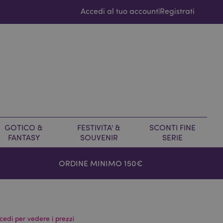
Accedi al tuo account
Registrati
|
GOTICO &
FESTIVITA' &
SCONTI FINE
FANTASY
SOUVENIR
SERIE
ORDINE MINIMO 150€
cedi per vedere i prezzi