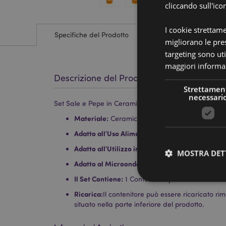
cliccando sull'ico
I cookie strettam
Specifiche del Prodotto
migliorano le pres
targeting sono uti
maggiori informaz
Descrizione del Prodotto
Strettamen
necessari
Set Sale e Pepe in Ceramica - Pumpkin Spiced Latte 
Materiale:
Ceramica (Dolomite) e Gomma
Adatto all'Uso Alimentare:
Sì
Adatto all'Utilizzo in Lavastoviglie:
No
MOSTRA DET
Adatto al Microonde:
No
Il Set Contiene:
1 Contenitore per il Sale e 1 Con
Ricarica:
Il contenitore può essere ricaricato 
situato nella parte inferiore del prodotto.
I cookie strettamente