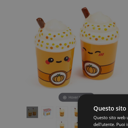
fine
della
della
galleria
galleria
di
di
immagini
immagini
Hover to zoom
Questo sito 
Questo sito web ut
dell'utente. Puoi