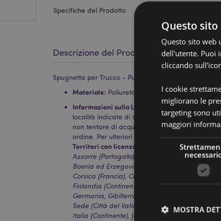
Specifiche del Prodotto
Questo sito 
Questo sito web ut
Descrizione del Prodotto
dell'utente. Puoi
cliccando sull'ico
Spugnetta per Trucco - Pusheen il Gatto
I cookie strettam
Materiale:
Poliuretano
migliorano le pres
Informazioni sulla Licenza:
Questo prodotto è c
targeting sono uti
località indicate di seguito. Se ti trovi al di fuo
maggiori informaz
non tentare di acquistare questo prodotto, altri
ordine. Per ulteriori informazioni, contatta il nost
Territori con licenza:
Strettamen
Isole Åland, Albania, Ando
necessari
Azzorre (Portogallo), Isole Baleari (Spagna), Bi
Bosnia ed Erzegovina, Bulgaria, Isole Canarie (
Corsica (Francia), Croazia, Cipro, Repubblica 
Finlandia (Continente), Francia (Continente), G
Germania, Gibilterra, Grecia, Guadalupa, Guern
Sede (Città del Vaticano), Ungheria, Islanda, Ir
MOSTRA DET
Italia (Continente), Jersey (Isole del Canale), Ko