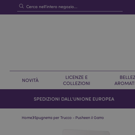
LICENZE E
BELLEZ
NOVITÀ
COLLEZIONI
AROMAT
SPEDIZIONI DALL’UNIONE EUROPEA
›
Home
Spugnetta per Trucco - Pusheen il Gatto
Vai
Vai
alla
all'inizio