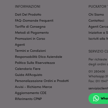
INFORMAZIONI
PUCKATOR 
form_key
Dati Del Prodotto
Chi Siamo
FAQ-Domande Frequenti
Contattaci
_hjIncludedInSessi
Tariffe di Consegna
Agenti Cerca
Metodi di Pagamento
Iniziative a
Promozioni in Corso
Iscriviti alla
searchReport-log
Agenti
Termini e Condizioni
SERVIZIO CL
recently_viewed_pr
Responsabilità Etica Aziendale
Per richiest
mage-cache-storage
Politica Sulla Riservatezza
degli ordini
invalidation
Calendario Fiere
011 280406
Guida All'Acquisto
recently_compared
Whatsapp:37
Personalizzazione Ordini e Prodotti
Fax: 011 1947
recently_compared
Avvisi - Richiamo Merce
servizioclien
Aggiornamento CDE
product_data_stora
Wha
Riferimento CPNP