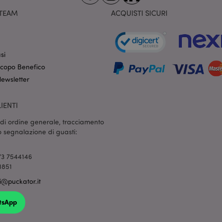
informazioni di checkout, ecc.
TEAM
ACQUISTI SICURI
1 giorno
Questo cookie viene utilizzato pe
Adobe Inc.
17 ore
memorizzazione nella cache dei
.www.puckator.it
browser per velocizzare il cari
onSample
1 minuto
Questo cookie è impostato per 
Hotjar Ltd
si
59
di sapere se quel visitatore è in
www.puckator.it
secondi
campionamento dei dati definito
 Scopo Benefico
sessione giornaliero del tuo sit
 Newsletter
Sessione
Magento, utilizzato per registra
Adobe Inc.
sulla ricerca
www.puckator.it
IENTI
oduct_previous
1 giorno
Memorizza gli ID prodotto dei pr
Adobe Inc.
di recente per una facile naviga
www.puckator.it
e di ordine generale, tracciamento
-section-
1 giorno
Questo cookie viene utilizzato pe
Adobe Inc.
 o segnalazione di guasti:
memorizzazione nella cache dei
www.puckator.it
browser per velocizzare il cari
_product
1 giorno
Memorizza gli ID prodotto dei p
Adobe Inc.
3 7544146
di recente.
www.puckator.it
1851
_product_previous
1 giorno
Memorizza gli ID prodotto dei p
Adobe Inc.
ti@puckator.it
in precedenza per una facile na
www.puckator.it
ge
1 giorno
Memorizza la configurazione per
Adobe Inc.
tsApp
relativi ai prodotti visualizzati d
www.puckator.it
confrontati.