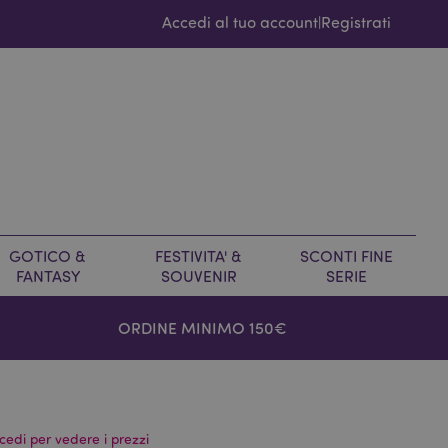
Accedi al tuo account
Registrati
|
GOTICO &
FESTIVITA' &
SCONTI FINE
FANTASY
SOUVENIR
SERIE
ORDINE MINIMO 150€
cedi per vedere i prezzi