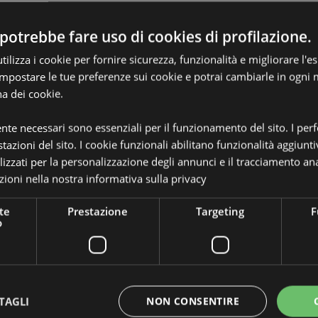
potrebbe fare uso di cookies di profilazione.
ilizza i cookie per fornire sicurezza, funzionalità e migliorare l'e
Dettagli del Prodotto
 impostare le tue preferenze sui cookie e potrai cambiarle in ogn
na dei cookie.
Informazioni
Dimensioni
Altezza
Aggiuntive
ente necessari sono essenziali per il funzionamento del sito. I pe
Codice a barre
5055071
tazioni del sito. I cookie funzionali abilitano funzionalità aggiunti
ompletamente autorizzato per le
lizzati per la personalizzazione degli annunci e il tracciamento ana
Quantità di cartone
144
ri di queste aree, ti preghiamo di
ioni nella nostra
informativa sulla privacy
menti verrà rimosso dal tuo
Peso (kg)
0.02100
ro servizio clienti.
te
Prestazione
Targeting
F
rra, Austria, Azerbaigian,
IN SALDO
No
o
elorussia, Belgio, Bermuda,
Spagna), Ceuta e Melilla, Cile,
NOVITA’
No
Ceca, Danimarca, Estonia,
uyana Francese, Georgia,
PROMO
No
sey (Isole del Canale), Santa
landa, Isola di Man (Regno Unito),
TAGLI
NON CONSENTIRE
Linea
Pusheen 
sovo, Lettonia, Liechtenstein,