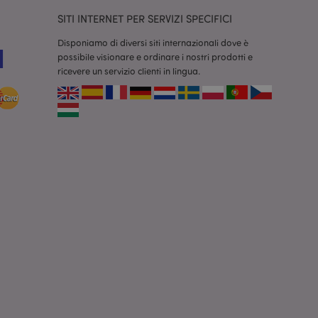
SITI INTERNET PER SERVIZI SPECIFICI
r facilitare la
 contenuti sul
Disponiamo di diversi siti internazionali dove è
camento delle pagine.
possibile visionare e ordinare i nostri prodotti e
consentire a Hotjar
ricevere un servizio clienti in lingua.
cluso nel
 dal limite di
o
re le informazioni
odotti visualizzati
zione.
r facilitare la
 contenuti sul
camento delle pagine.
rodotti confrontati
rodotti confrontati
vigazione.
 i dati di prodotto
i recente /