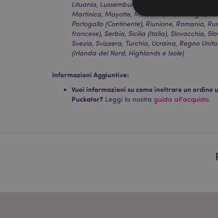
Lituania, Lussemburgo, Macedonia del Nord, Ma
Martinica, Mayotte, Moldavia, Montenegro, Paes
Portogallo (Continente), Riunione, Romania, Rus
francese), Serbia, Sicilia (Italia), Slovacchia, S
Svezia, Svizzera, Turchia, Ucraina, Regno Unito
(Irlanda del Nord, Highlands e Isole)
I cookie strettamente
dell'account. Il sito 
Informazioni Aggiuntive:
Nome
Vuoi informazioni su come inoltrare un ordine uti
Puckator?
CookieScriptConse
Leggi la nostra
guida all'acquisto.
recently_viewed_pr
mage-cache-sessid
section_data_ids