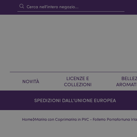
LICENZE E
BELLEZ
NOVITÀ
COLLEZIONI
AROMAT
SPEDIZIONI DALL’UNIONE EUROPEA
›
Home
Matita con Coprimatita in PVC - Folletto Portafortuna Irl
Vai
Vai
alla
all'inizio