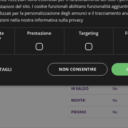
tazioni del sito. I cookie funzionali abilitano funzionalità aggiunti
lizzati per la personalizzazione degli annunci e il tracciamento ana
ioni nella nostra
informativa sulla privacy
Dettagli del Prodotto
te
Prestazione
Targeting
F
o
Informazioni
Dimensioni
Altezza
Aggiuntive
 Irlandese - Irlanda
Codice a barre
5055071
Quantità di cartone
144
TAGLI
NON CONSENTIRE
lizzando il sito internet di
Peso (kg)
0.02700
IN SALDO
No
Strettamente necessario
Prestazione
Targeting
Funzionalità
NOVITA’
No
 necessari consentono le funzionalità di base del sito web come accesso alla propria are
PROMO
No
internet non può essere utilizzato correttamente senza i cookie strettamente necessari.
Provider
/
Scadenza
Descrizione
Dominio