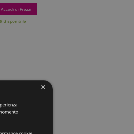
Accedi ai Prezzi
6 disponibile
×
sperienza
i momento
rformance cookie