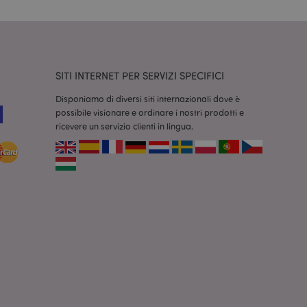
dal servizio Cookie-
ferenze di consenso
ssario che il banner
 funzioni
odotti visualizzati
SITI INTERNET PER SERVIZI SPECIFICI
zione.
Disponiamo di diversi siti internazionali dove è
la pulizia della
l cookie viene
possibile visionare e ordinare i nostri prodotti e
end,
ricevere un servizio clienti in lingua.
moria locale e
true.
fiche del cliente
'acquirente come la
sideri, le
r facilitare la
 contenuti sul
camento delle pagine.
consentire a Hotjar
cluso nel
 dal limite di
o
re le informazioni