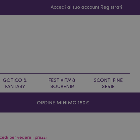
Accedi al tuo account
Registrati
|
GOTICO &
FESTIVITA' &
SCONTI FINE
FANTASY
SOUVENIR
SERIE
ORDINE MINIMO 150€
cedi per vedere i prezzi