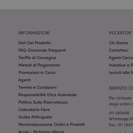
CookieScriptConse
recently_viewed_pr
INFORMAZIONI
PUCKATOR 
Dati Del Prodotto
Chi Siamo
mage-cache-sessid
FAQ-Domande Frequenti
Contattaci
Tariffe di Consegna
Agenti Cerca
Metodi di Pagamento
Iniziative a
section_data_ids
Promozioni in Corso
Iscriviti alla
Agenti
Termini e Condizioni
SERVIZIO CL
form_key
Responsabilità Etica Aziendale
Per richiest
Politica Sulla Riservatezza
degli ordini
_hjIncludedInSessi
Calendario Fiere
011 280406
Guida All'Acquisto
Whatsapp:37
Personalizzazione Ordini e Prodotti
Fax: 011 1947
searchReport-log
Avvisi - Richiamo Merce