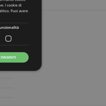
ve. I cookie di
litico. Puoi avere
unzionalità
 19cm
505003
CONSENTI
0
a riservata e gestione