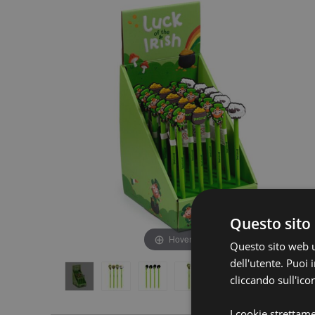
fine
della
della
galleria
galleria
di
di
immagini
immagini
Questo sito 
Hover to zoom
Questo sito web ut
dell'utente. Puoi
cliccando sull'ico
I cookie strettam