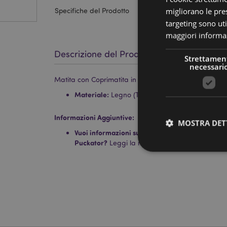
migliorano le pres
Specifiche del Prodotto
targeting sono uti
maggiori informaz
Descrizione del Prodotto
Strettamen
necessari
Matita con Coprimatita in PVC - Folletto Portafortuna
Materiale:
Legno (Tiglio) e PVC
Informazioni Aggiuntive:
MOSTRA DET
Vuoi informazioni su come inoltrare un ordine uti
Puckator?
Leggi la nostra
guida all'acquisto.
I cookie strettamente
dell'account. Il sito 
Nome