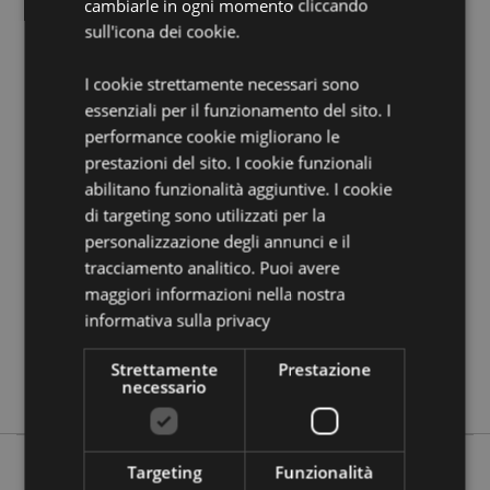
cambiarle in ogni momento cliccando
Informazioni Aggiuntive:
sull'icona dei cookie.
Vuoi informazioni su come inoltrare un ordine
utilizzando il sito internet di Puckator?
Leggi la nostra
I cookie strettamente necessari sono
guida all'acquisto.
essenziali per il funzionamento del sito. I
performance cookie migliorano le
Dettagli del Prodotto
prestazioni del sito. I cookie funzionali
Informazioni
Lunghezza Totale 21cm Matita 17cm Gomma
abilitano funzionalità aggiuntive. I cookie
Aggiuntive
5x3x1cm
di targeting sono utilizzati per la
5055071711350
personalizzazione degli annunci e il
tracciamento analitico. Puoi avere
384
maggiori informazioni nella nostra
0.036000
informativa sulla privacy
No
No
Strettamente
Prestazione
No
necessario
Targeting
Funzionalità