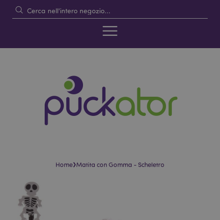
›
Home
Matita con Gomma - Scheletro
Vai
Vai
alla
all'inizio
fine
della
della
galleria