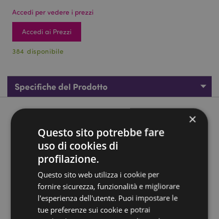
Accedi per vedere i prezzi
Accedi ai Prezzi
384 disponibile
Specifiche del Prodotto
Descrizione del Prodotto
×
Questo sito potrebbe fare
Matita con Gomma - Scheletro
uso di cookies di
Materiale:
Legno e Gomma
profilazione.
Provvisto di Marchio CE:
Sì
Questo sito web utilizza i cookie per
Non Adatto ai Bambini di Età:
0 - 3 Anni
fornire sicurezza, funzionalità e migliorare
l'esperienza dell'utente. Puoi impostare le
EN71:
Sì
tue preferenze sui cookie e potrai