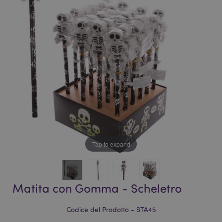
galleria
di
di
immagini
immagini
Tap to expand
Matita con Gomma - Scheletro
Codice del Prodotto - STA45