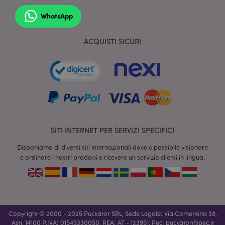
WhatsApp
ACQUISTI SICURI
section_data_ids
1 gio
Adobe Inc.
www.puckator.it
SITI INTERNET PER SERVIZI SPECIFICI
Disponiamo di diversi siti internazionali dove è possibile visionare
e ordinare i nostri prodotti e ricevere un servizio clienti in lingua.
form_key
1 gio
Adobe Inc.
17 o
.www.puckator.it
Copyright © 2000 - 2025 Puckator SRL, Sede Legale: Via Comentina 38,
Asti, 14100 P.IVA: 01545330050, REA: AT - 123951‏. Pec:
puckator@pec.it