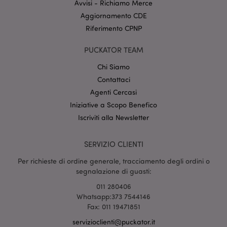
Avvisi - Richiamo Merce
Dominio
Aggiornamento CDE
CookieScriptConsent
2 mes
CookieScript
setti
www.puckator.it
Riferimento CPNP
PUCKATOR TEAM
Chi Siamo
Contattaci
Agenti Cercasi
Iniziative a Scopo Benefico
Iscriviti alla Newsletter
l"Informativa sulla privacy di Google
SERVIZIO CLIENTI
recently_viewed_product
1 gio
Adobe Inc.
www.puckator.it
Per richieste di ordine generale, tracciamento degli ordini o
segnalazione di guasti:
011 280406
Whatsapp:373 7544146
mage-cache-sessid
1 gio
Adobe Inc.
Fax: 011 19471851
www.puckator.it
servizioclienti@puckator.it