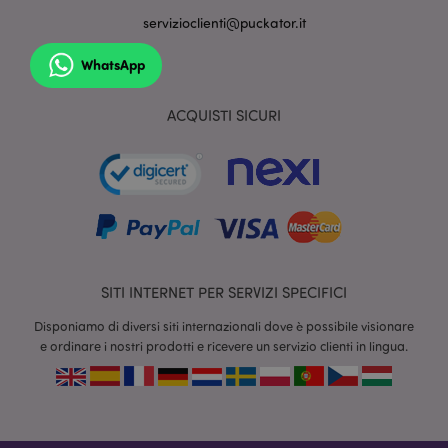
servizioclienti@puckator.it
WhatsApp
ACQUISTI SICURI
section_data_ids
1 gio
Adobe Inc.
www.puckator.it
SITI INTERNET PER SERVIZI SPECIFICI
Disponiamo di diversi siti internazionali dove è possibile visionare
e ordinare i nostri prodotti e ricevere un servizio clienti in lingua.
form_key
1 gio
Adobe Inc.
17 o
.www.puckator.it