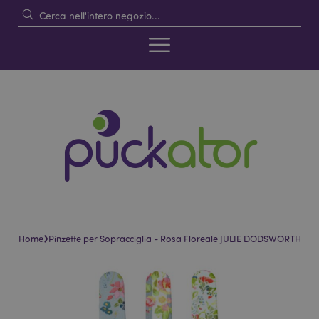
›
Home
Pinzette per Sopracciglia - Rosa Floreale JULIE DODSWORTH
Vai
Vai
alla
all'inizio
fine
della
della
galleria