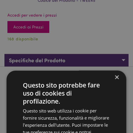
Codice del Prodotto - TWEE45
Accedi per vedere i prezzi
Accedi ai Prezzi
168 disponibile
Specifiche del Prodotto
×
Descrizione del Prodotto
Questo sito potrebbe fare
uso di cookies di
Pinzette per Sopracciglia - Rosa Floreale JULIE
DODSWORTH
profilazione.
Materiali:
Metallo (Acciaio Inossidabile 430)
Questo sito web utilizza i cookie per
Informazioni sulla Licenza:
Questo è un prodotto con
fornire sicurezza, funzionalità e migliorare
licenza ufficiale e può essere venduto in tutto il
l'esperienza dell'utente. Puoi impostare le
mondo.
tue preferenze sui cookie e potrai