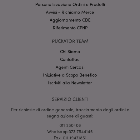
Provider
/
Personalizzazione Ordini e Prodotti
Nome
Scade
Dominio
Avvisi - Richiamo Merce
CookieScriptConsent
2 mes
CookieScript
Aggiornamento CDE
setti
www.puckator.it
Riferimento CPNP
PUCKATOR TEAM
Chi Siamo
Contattaci
Agenti Cercasi
Iniziative a Scopo Benefico
l"Informativa sulla privacy di Google
Iscriviti alla Newsletter
recently_viewed_product
1 gio
Adobe Inc.
SERVIZIO CLIENTI
www.puckator.it
Per richieste di ordine generale, tracciamento degli ordini o
segnalazione di guasti:
011 280406
mage-cache-sessid
1 gio
Adobe Inc.
Whatsapp:373 7544146
www.puckator.it
Fax: 011 19471851