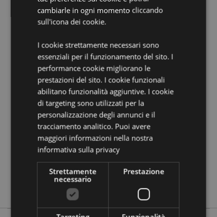
cambiarle in ogni momento cliccando
Informazioni Aggiuntive:
sull'icona dei cookie.
Vuoi informazioni su come inoltrare un ordine
utilizzando il sito internet di Puckator?
Leggi la nostra
I cookie strettamente necessari sono
guida all'acquisto.
essenziali per il funzionamento del sito. I
performance cookie migliorano le
Dettagli del Prodotto
prestazioni del sito. I cookie funzionali
abilitano funzionalità aggiuntive. I cookie
Informazioni
Altezza 9.5cm Larghezza 1cm Profondità 1cm
di targeting sono utilizzati per la
Aggiuntive
5055071783753
personalizzazione degli annunci e il
240
tracciamento analitico. Puoi avere
0.016000
maggiori informazioni nella nostra
No
informativa sulla privacy
No
Strettamente
Prestazione
No
necessario
Julie Dodsworth
Targeting
Funzionalità