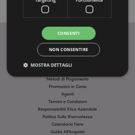
CONSENTI
INFORMAZIONI
NON CONSENTIRE
Dati Del Prodotto
FAQ-Domande Frequenti
MOSTRA DETTAGLI
Tariffe di Consegna
Metodi di Pagamento
Promozioni in Corso
Strettamente necessario
Prestazione
Agenti
Targeting
Funzionalità
Termini e Condizioni
I cookie strettamente necessari consentono le
Responsabilità Etica Aziendale
funzionalità di base del sito web come accesso alla
Politica Sulla Riservatezza
propria area riservata e gestione dell'account. Il sito
internet non può essere utilizzato correttamente
Calendario Fiere
senza i cookie strettamente necessari.
Guida All'Acquisto