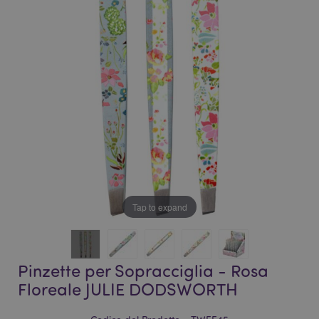
galleria
di
di
immagini
immagini
Tap to expand
Pinzette per Sopracciglia - Rosa
Floreale JULIE DODSWORTH