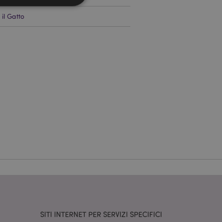
il Gatto
a riservata e gestione
dal servizio Cookie-
ferenze di consenso
ssario che il banner
 funzioni
odotti visualizzati
zione.
la pulizia della
l cookie viene
end,
moria locale e
true.
fiche del cliente
'acquirente come la
sideri, le
SITI INTERNET PER SERVIZI SPECIFICI