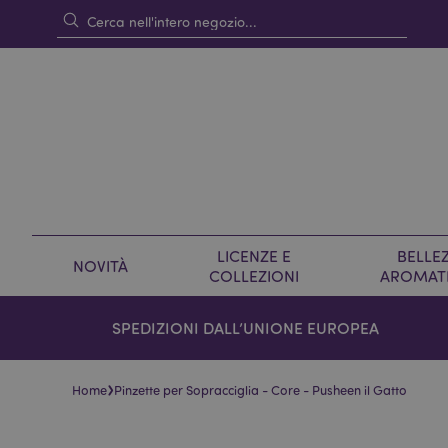
LICENZE E
BELLEZ
NOVITÀ
COLLEZIONI
AROMAT
SPEDIZIONI DALL’UNIONE EUROPEA
›
Home
Pinzette per Sopracciglia - Core - Pusheen il Gatto
Vai
Vai
alla
all'inizio