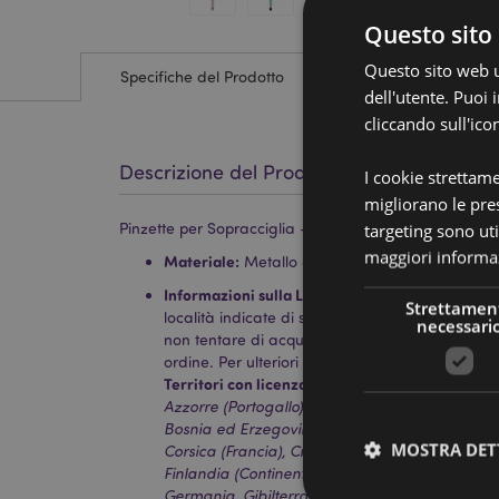
Questo sito 
Questo sito web ut
Specifiche del Prodotto
dell'utente. Puoi
cliccando sull'ico
Descrizione del Prodotto
I cookie strettam
migliorano le pres
Pinzette per Sopracciglia - Core - Pusheen il Gatto
targeting sono uti
maggiori informaz
Materiale:
Metallo (Acciaio Inossidabile 430)
Informazioni sulla Licenza:
Questo prodotto è c
Strettamen
località indicate di seguito. Se ti trovi al di fuo
necessari
non tentare di acquistare questo prodotto, altri
ordine. Per ulteriori informazioni, contatta il nost
Territori con licenza:
Isole Åland, Albania, Ando
Azzorre (Portogallo), Isole Baleari (Spagna), Bi
Bosnia ed Erzegovina, Bulgaria, Isole Canarie (
MOSTRA DET
Corsica (Francia), Croazia, Cipro, Repubblica 
Finlandia (Continente), Francia (Continente), G
Germania, Gibilterra, Grecia, Guadalupa, Guern