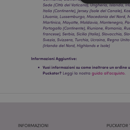
Sede (Città del Vaticano), Ungheria, Islanda, Ir
Italia (Continente), Jersey (Isole del Canale), Ko
Lituania, Lussemburgo, Macedonia del Nord, Ma
Martinica, Mayotte, Moldavia, Montenegro, Paes
I cookie strettamente
Portogallo (Continente), Riunione, Romania, Rus
dell'account. Il sito 
francese), Serbia, Sicilia (Italia), Slovacchia, S
Svezia, Svizzera, Turchia, Ucraina, Regno Unito
Nome
(Irlanda del Nord, Highlands e Isole)
CookieScriptConse
Informazioni Aggiuntive:
Vuoi informazioni su come inoltrare un ordine uti
Puckator?
Leggi la nostra
guida all'acquisto.
recently_viewed_pr
mage-cache-sessid
section_data_ids
INFORMAZIONI
PUCKATOR 