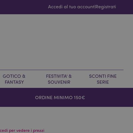
Accedi al tuo account
Registrati
|
GOTICO &
FESTIVITA' &
SCONTI FINE
FANTASY
SOUVENIR
SERIE
ORDINE MINIMO 150€
cedi per vedere i prezzi