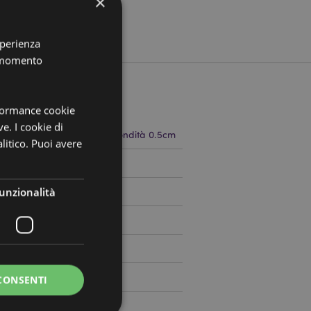
×
sperienza
i momento
rformance cookie
ve. I cookie di
 9.5cm Larghezza 2cm Profondità 0.5cm
litico. Puoi avere
510038
unzionalità
0
CONSENTI