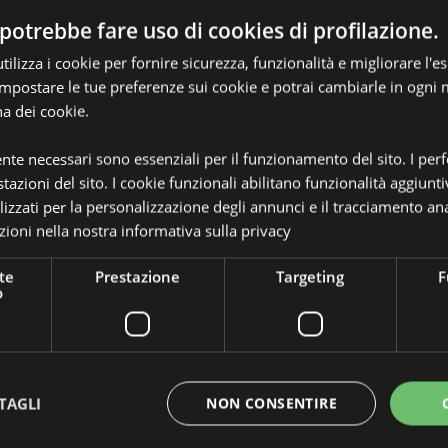
potrebbe fare uso di cookies di profilazione.
ilizza i cookie per fornire sicurezza, funzionalità e migliorare l'e
 impostare le tue preferenze sui cookie e potrai cambiarle in ogn
na dei cookie.
Dettagli del Prodotto
ente necessari sono essenziali per il funzionamento del sito. I pe
tazioni del sito. I cookie funzionali abilitano funzionalità aggiunti
Informazioni
Dimensioni
Altezza
Aggiuntive
lizzati per la personalizzazione degli annunci e il tracciamento ana
ioni nella nostra
informativa sulla privacy
Codice a barre
5055071
ompletamente autorizzato per le
Quantità di cartone
te
Prestazione
Targeting
F
240
ri di queste aree, ti preghiamo di
o
menti verrà rimosso dal tuo
Peso (kg)
0.01800
ro servizio clienti.
rra, Austria, Azerbaigian,
IN SALDO
No
elorussia, Belgio, Bermuda,
Spagna), Ceuta e Melilla, Cile,
NOVITA’
No
TAGLI
NON CONSENTIRE
Ceca, Danimarca, Estonia,
uyana Francese, Georgia,
PROMO
No
sey (Isole del Canale), Santa