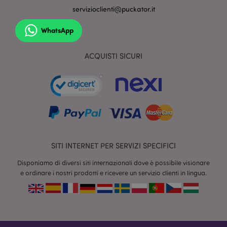
servizioclienti@puckator.it
WhatsApp
ACQUISTI SICURI
section_data_ids
1 gio
Adobe Inc.
www.puckator.it
SITI INTERNET PER SERVIZI SPECIFICI
Disponiamo di diversi siti internazionali dove è possibile visionare
e ordinare i nostri prodotti e ricevere un servizio clienti in lingua.
form_key
1 gio
Adobe Inc.
17 o
.www.puckator.it