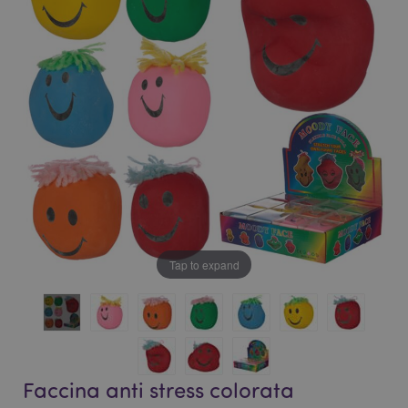
galleria
di
di
immagini
immagini
Tap to expand
Faccina anti stress colorata