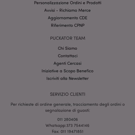
Provider
/
Personalizzazione Ordini e Prodotti
Nome
Scade
Dominio
Avvisi - Richiamo Merce
CookieScriptConsent
2 mes
CookieScript
Aggiornamento CDE
setti
www.puckator.it
Riferimento CPNP
PUCKATOR TEAM
Chi Siamo
Contattaci
Agenti Cercasi
Iniziative a Scopo Benefico
l"Informativa sulla privacy di Google
Iscriviti alla Newsletter
recently_viewed_product
1 gio
Adobe Inc.
SERVIZIO CLIENTI
www.puckator.it
Per richieste di ordine generale, tracciamento degli ordini o
segnalazione di guasti:
011 280406
Whatsapp:373 7544146
mage-cache-sessid
1 gio
Adobe Inc.
www.puckator.it
Fax: 011 19471851