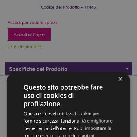
Codice del Prodotto - TY446
Accedi per vedere i prezzi
Accedi ai Prezzi
2316 disponibile
Specifiche del Prodotto
×
Questo sito potrebbe fare
Descrizione del Prodotto
uso di cookies di
profilazione.
Faccina anti stress colorata
Materiale:
Plastica, Lana, Farina
Questo sito web utilizza i cookie per
fornire sicurezza, funzionalità e migliorare
Provvisto di Marchio CE:
Sì
l'esperienza dell'utente. Puoi impostare le
Non Adatto ai Bambini di Età:
0 - 3 Anni
tue preferenze sui cookie e potrai