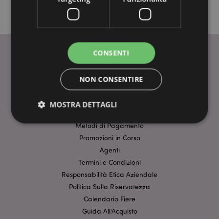
CONSENTI
INFORMAZIONI
NON CONSENTIRE
Dati Del Prodotto
FAQ-Domande Frequenti
MOSTRA DETTAGLI
Tariffe di Consegna
Metodi di Pagamento
Promozioni in Corso
Strettamente necessario
Prestazione
Agenti
Targeting
Funzionalità
Termini e Condizioni
Responsabilità Etica Aziendale
I cookie strettamente necessari consentono le
funzionalità di base del sito web come accesso alla
Politica Sulla Riservatezza
propria area riservata e gestione dell'account. Il sito
Calendario Fiere
internet non può essere utilizzato correttamente
senza i cookie strettamente necessari.
Guida All'Acquisto