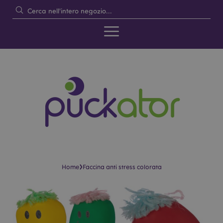
›
Home
Faccina anti stress colorata
Vai
Vai
alla
all'inizio
fine
della
della
galleria