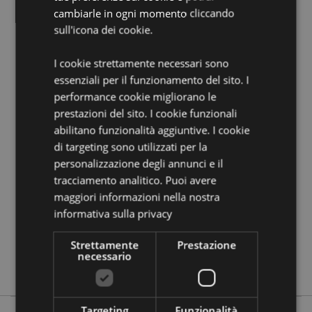
EN71:
Sì
cambiarle in ogni momento cliccando
sull'icona dei cookie.
Informazioni Aggiuntive:
Vuoi informazioni su come inoltrare un ordine
I cookie strettamente necessari sono
utilizzando il sito internet di Puckator?
Leggi la nostra
essenziali per il funzionamento del sito. I
guida all'acquisto.
performance cookie migliorano le
prestazioni del sito. I cookie funzionali
abilitano funzionalità aggiuntive. I cookie
Dettagli del Prodotto
di targeting sono utilizzati per la
Informazioni
Altezza 6cm Lunghezza 6cm Larghezza 5.5cm
personalizzazione degli annunci e il
Aggiuntive
5055071669170
tracciamento analitico. Puoi avere
120
maggiori informazioni nella nostra
0.142000
informativa sulla privacy
No
Strettamente
Prestazione
No
necessario
No
Targeting
Funzionalità