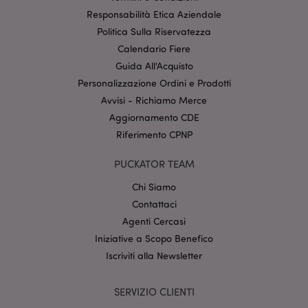
Responsabilità Etica Aziendale
Politica Sulla Riservatezza
Calendario Fiere
l"Informativa sulla privacy di Google
Guida All'Acquisto
Personalizzazione Ordini e Prodotti
recently_viewed_product
1 gio
Adobe Inc.
Avvisi - Richiamo Merce
www.puckator.it
Aggiornamento CDE
Riferimento CPNP
PUCKATOR TEAM
mage-cache-sessid
1 gio
Adobe Inc.
www.puckator.it
Chi Siamo
Contattaci
Agenti Cercasi
Iniziative a Scopo Benefico
Iscriviti alla Newsletter
SERVIZIO CLIENTI