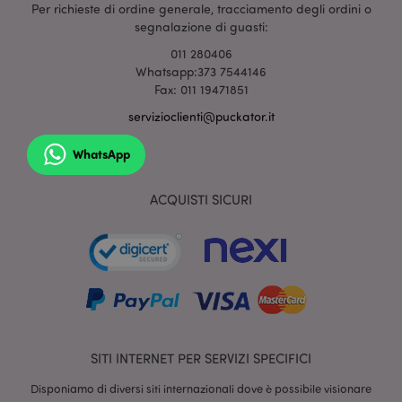
Per richieste di ordine generale, tracciamento degli ordini o
segnalazione di guasti:
section_data_ids
1 gio
Adobe Inc.
www.puckator.it
011 280406
Whatsapp:373 7544146
Fax: 011 19471851
servizioclienti@puckator.it
WhatsApp
ACQUISTI SICURI
form_key
1 gio
Adobe Inc.
17 o
.www.puckator.it
_hjIncludedInSessionSample
1 min
Hotjar Ltd
SITI INTERNET PER SERVIZI SPECIFICI
59
www.puckator.it
seco
Disponiamo di diversi siti internazionali dove è possibile visionare