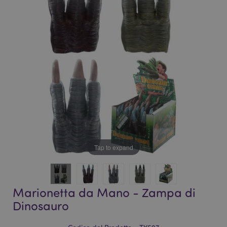
galleria
di
di
immagini
immagini
Tap to expand
Marionetta da Mano - Zampa di
Dinosauro