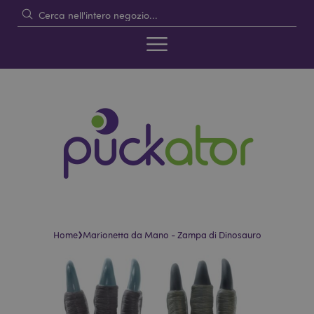
›
Home
Marionetta da Mano - Zampa di Dinosauro
Vai
Vai
alla
all'inizio
fine
della
della
galleria