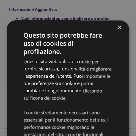
Informazioni Aggiuntive:
Vuoi informazioni su come inoltrare un ordine
utilizzando il sito internet di Puckator?
Leggi la nostra
×
guida all'acquisto.
Questo sito potrebbe fare
uso di cookies di
Dettagli del Prodotto
profilazione.
Informazioni
Altezza 23cm Larghezza 12cm Profondità
Questo sito web utilizza i cookie per
Aggiuntive
5.5cm
fornire sicurezza, funzionalità e migliorare
5055071720420
l'esperienza dell'utente. Puoi impostare le
72
tue preferenze sui cookie e potrai
0.235000
cambiarle in ogni momento cliccando
sull'icona dei cookie.
No
No
I cookie strettamente necessari sono
No
essenziali per il funzionamento del sito. I
performance cookie migliorano le
prestazioni del sito. I cookie funzionali