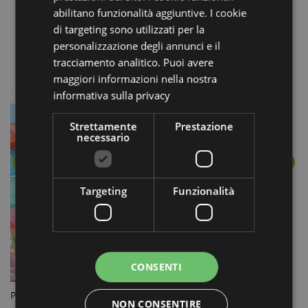
abilitano funzionalità aggiuntive. I cookie
Prodotti che fanno parte della stessa
di targeting sono utilizzati per la
personalizzazione degli annunci e il
linea
tracciamento analitico. Puoi avere
maggiori informazioni nella nostra
informativa sulla privacy
Strettamente
Prestazione
necessario
Targeting
Funzionalità
CONSENTI
Palla Pazza Rimbalzante - Dinosauro
Po
NON CONSENTIRE