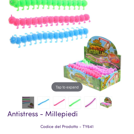
galleria
di
di
immagini
immagini
Tap to expand
Antistress - Millepiedi
Codice del Prodotto - TY641