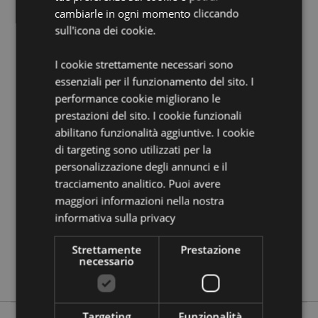
EN71:
Sì
cambiarle in ogni momento cliccando
sull'icona dei cookie.
Informazioni Aggiuntive:
Vuoi informazioni su come inoltrare un ordine
I cookie strettamente necessari sono
utilizzando il sito internet di Puckator?
Leggi la nostra
essenziali per il funzionamento del sito. I
guida all'acquisto.
performance cookie migliorano le
prestazioni del sito. I cookie funzionali
abilitano funzionalità aggiuntive. I cookie
Dettagli del Prodotto
di targeting sono utilizzati per la
Informazioni
Altezza 6.5cm Larghezza 7cm Profondità 7cm
personalizzazione degli annunci e il
Aggiuntive
5055071780486
tracciamento analitico. Puoi avere
192
maggiori informazioni nella nostra
0.070000
informativa sulla privacy
No
Strettamente
Prestazione
No
necessario
No
Targeting
Funzionalità