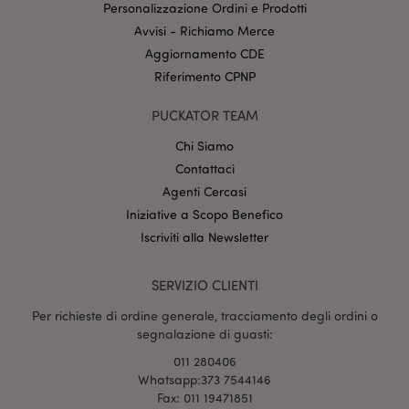
Provider
/
Personalizzazione Ordini e Prodotti
Nome
Scade
Dominio
Avvisi - Richiamo Merce
CookieScriptConsent
2 mes
CookieScript
Aggiornamento CDE
setti
www.puckator.it
Riferimento CPNP
PUCKATOR TEAM
Chi Siamo
Contattaci
Agenti Cercasi
Iniziative a Scopo Benefico
l"Informativa sulla privacy di Google
Iscriviti alla Newsletter
recently_viewed_product
1 gio
Adobe Inc.
SERVIZIO CLIENTI
www.puckator.it
Per richieste di ordine generale, tracciamento degli ordini o
segnalazione di guasti:
011 280406
Whatsapp:373 7544146
mage-cache-sessid
1 gio
Adobe Inc.
www.puckator.it
Fax: 011 19471851