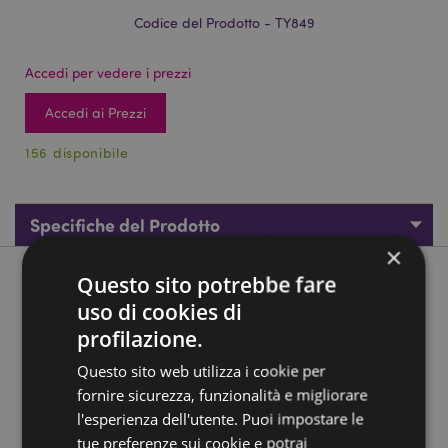
Codice del Prodotto - TY849
Accedi per vedere i prezzi
Accedi ai Prezzi
156 disponibile
Specifiche del Prodotto
×
Questo sito potrebbe fare
Descrizione del Prodotto
uso di cookies di
profilazione.
Molla Magica - Unicorno
Materiale:
Plastica (ABS)
Questo sito web utilizza i cookie per
fornire sicurezza, funzionalità e migliorare
Provvisto di Marchio CE:
Sì
l'esperienza dell'utente. Puoi impostare le
Non adatto ai bambini:
0 - 3 Anni
tue preferenze sui cookie e potrai