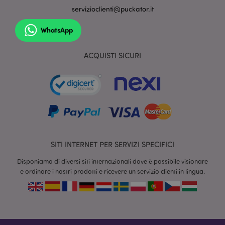
servizioclienti@puckator.it
WhatsApp
ACQUISTI SICURI
section_data_ids
1 gio
Adobe Inc.
www.puckator.it
SITI INTERNET PER SERVIZI SPECIFICI
Disponiamo di diversi siti internazionali dove è possibile visionare
e ordinare i nostri prodotti e ricevere un servizio clienti in lingua.
form_key
1 gio
Adobe Inc.
17 o
.www.puckator.it