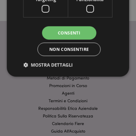
CONSENTI
INFORMAZIONI
NON CONSENTIRE
Dati Del Prodotto
FAQ-Domande Frequenti
MOSTRA DETTAGLI
Tariffe di Consegna
Metodi di Pagamento
Promozioni in Corso
Strettamente necessario
Prestazione
Agenti
Targeting
Funzionalità
Termini e Condizioni
Responsabilità Etica Aziendale
I cookie strettamente necessari consentono le
funzionalità di base del sito web come accesso alla
Politica Sulla Riservatezza
propria area riservata e gestione dell'account. Il sito
Calendario Fiere
internet non può essere utilizzato correttamente
senza i cookie strettamente necessari.
Guida All'Acquisto