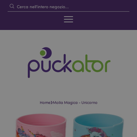
›
Home
Molla Magica - Unicorno
Vai
Vai
alla
all'inizio
fine
della
della
galleria