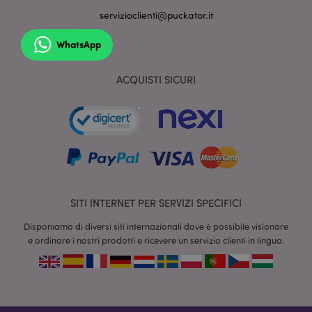
servizioclienti@puckator.it
l"Informativa sulla privacy di Google
WhatsApp
recently_viewed_product
1 gio
Adobe Inc.
www.puckator.it
ACQUISTI SICURI
mage-cache-sessid
1 gio
Adobe Inc.
www.puckator.it
SITI INTERNET PER SERVIZI SPECIFICI
Disponiamo di diversi siti internazionali dove è possibile visionare
e ordinare i nostri prodotti e ricevere un servizio clienti in lingua.
section_data_ids
1 gio
Adobe Inc.
www.puckator.it