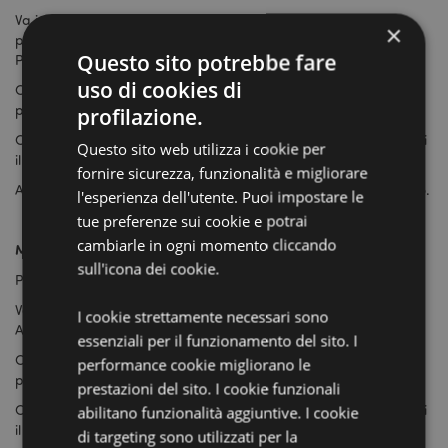
Va in: Impostazioni > Scorri fino ad 'Avanzate' (si trova a fine
×
pagina al centro) > Scorri fino a Password e Moduli > Gestisci
Questo sito potrebbe fare
Password
uso di cookies di
Cancella le credenziali salvate per puckator.it cliccando sui tre
puntini e poi su Rimuovi
profilazione.
Chiudi completamente il browser e tutte le pagine aperte e riapri
Questo sito web utilizza i cookie per
il sito.
fornire sicurezza, funzionalità e migliorare
Accedi con le nuove credenziali e salvale quando viene richiesto.
l'esperienza dell'utente. Puoi impostare le
tue preferenze sui cookie e potrai
cambiarle in ogni momento cliccando
Microsoft Edge
sull'icona dei cookie.
Premi sui tre puntini in alto a destra della pagina aperta.
Vai in: Impostazioni > Scorri fino a Visualizza Impostazioni
I cookie strettamente necessari sono
Avanzate > Scorri fino a Gestione Password
essenziali per il funzionamento del sito. I
Cancella le credenziali salvate per puckator.it cliccando sui tre
performance cookie migliorano le
puntini e poi su Rimuovi.
prestazioni del sito. I cookie funzionali
Chiudi completamente il browser e tutte le pagine aperte e riapri
abilitano funzionalità aggiuntive. I cookie
il sito.
di targeting sono utilizzati per la