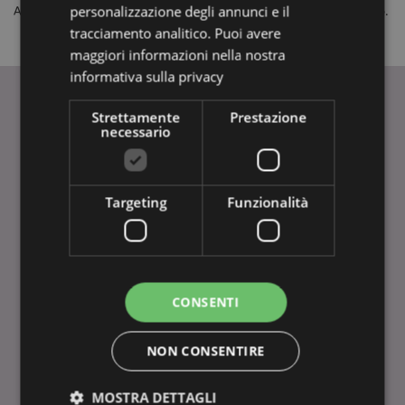
personalizzazione degli annunci e il
Accedi con le nuove credenziali e salvale quando viene richiesto.
tracciamento analitico. Puoi avere
maggiori informazioni nella nostra
informativa sulla privacy
Strettamente
Prestazione
necessario
INFORMAZIONI
Dati Del Prodotto
FAQ-Domande Frequenti
Targeting
Funzionalità
Tariffe di Consegna
Metodi di Pagamento
Promozioni in Corso
Agenti
CONSENTI
Termini e Condizioni
Responsabilità Etica Aziendale
Politica Sulla Riservatezza
NON CONSENTIRE
Calendario Fiere
Guida All'Acquisto
MOSTRA DETTAGLI