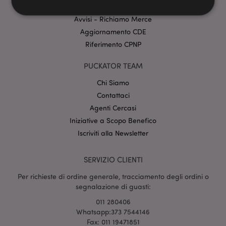
Personalizzazione Ordini e Prodotti
Avvisi - Richiamo Merce
Aggiornamento CDE
Strettamente necessario
Prestazione
Riferimento CPNP
Targeting
Funzionalità
PUCKATOR TEAM
I cookie strettamente necessari consentono le
funzionalità di base del sito web come accesso alla
Chi Siamo
propria area riservata e gestione dell'account. Il sito
internet non può essere utilizzato correttamente
Contattaci
senza i cookie strettamente necessari.
Agenti Cercasi
Provider
/
Iniziative a Scopo Benefico
Nome
Scade
Dominio
Iscriviti alla Newsletter
CookieScriptConsent
2 mes
CookieScript
setti
www.puckator.it
SERVIZIO CLIENTI
Per richieste di ordine generale, tracciamento degli ordini o
segnalazione di guasti:
011 280406
Whatsapp:373 7544146
Fax: 011 19471851