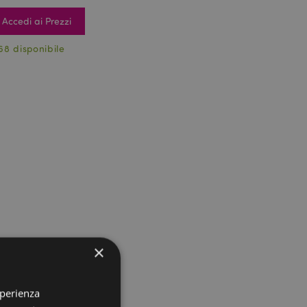
Accedi ai Prezzi
68 disponibile
×
sperienza