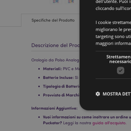
dell'utente. Puoi
cliccando sull'ico
Specifiche del Prodotto
I cookie strettam
migliorano le pres
targeting sono uti
maggiori informaz
Descrizione del Prodotto
Strettamen
Orologio da Polso Analogico - Magia dell'Unicorno
necessari
Materiali:
PVC e Metallo
Batterie Incluse:
Sì
Tipologia di Batteria:
1 x LR626
MOSTRA DET
Provvisto di Marchio CE/UKCA:
Sì
Informazioni Aggiuntive:
Vuoi informazioni su come inoltrare un ordine uti
Puckator?
Leggi la nostra
guida all'acquisto.