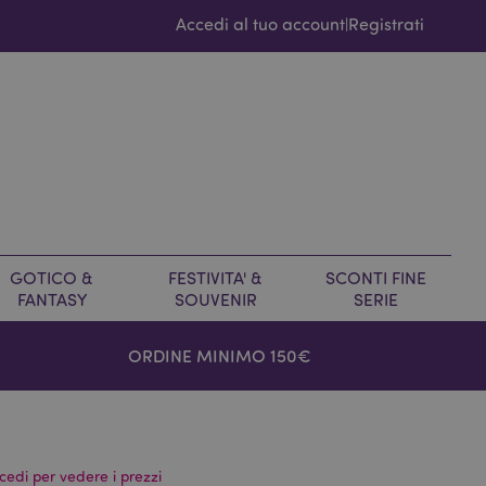
Accedi al tuo account
Registrati
|
GOTICO &
FESTIVITA' &
SCONTI FINE
FANTASY
SOUVENIR
SERIE
ORDINE MINIMO 150€
cedi per vedere i prezzi