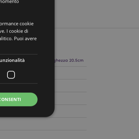
i momento
rformance cookie
ve. I cookie di
litico. Puoi avere
unzionalità
za 3cm Profondità 1cm Lunghezza 20.5cm
786587
0
CONSENTI