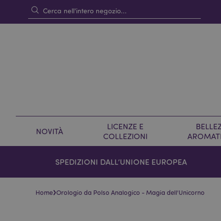
LICENZE E
BELLEZ
NOVITÀ
COLLEZIONI
AROMAT
SPEDIZIONI DALL’UNIONE EUROPEA
›
Home
Orologio da Polso Analogico - Magia dell'Unicorno
Vai
Vai
alla
all'inizio