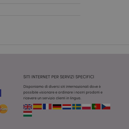
a riservata e gestione
dal servizio Cookie-
ferenze di consenso
ssario che il banner
 funzioni
odotti visualizzati
zione.
la pulizia della
l cookie viene
end,
SITI INTERNET PER SERVIZI SPECIFICI
moria locale e
true.
Disponiamo di diversi siti internazionali dove è
fiche del cliente
possibile visionare e ordinare i nostri prodotti e
'acquirente come la
ricevere un servizio clienti in lingua.
sideri, le
r facilitare la
 contenuti sul
camento delle pagine.
consentire a Hotjar