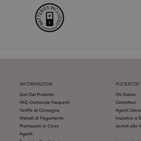
I cookie strettamente
dell'account. Il sito 
Nome
CookieScriptConse
recently_viewed_pr
mage-cache-sessid
INFORMAZIONI
PUCKATOR 
Dati Del Prodotto
Chi Siamo
section_data_ids
FAQ-Domande Frequenti
Contattaci
Tariffe di Consegna
Agenti Cerca
Metodi di Pagamento
Iniziative a
form_key
Promozioni in Corso
Iscriviti alla
Agenti
_hjIncludedInSessi