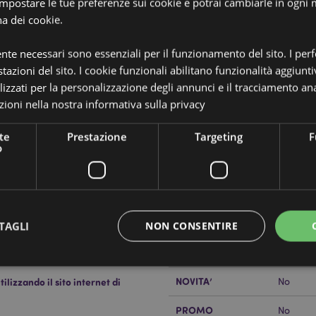
 impostare le tue preferenze sui cookie e potrai cambiarle in ogn
na dei cookie.
ente necessari sono essenziali per il funzionamento del sito. I pe
tazioni del sito. I cookie funzionali abilitano funzionalità aggiunti
lizzati per la personalizzazione degli annunci e il tracciamento ana
ioni nella nostra
informativa sulla privacy
Dettagli del Prodotto
Informazioni
te
Prestazione
Targeting
F
Dimensioni
Larghez
Aggiuntive
o
Codice a barre
5055071
Quantità di cartone
48
Peso (kg)
0.04200
TAGLI
NON CONSENTIRE
IN SALDO
No
NOVITA’
lizzando il sito internet di
No
Strettamente necessario
Prestazione
Targeting
Funzionalità
PROMO
No