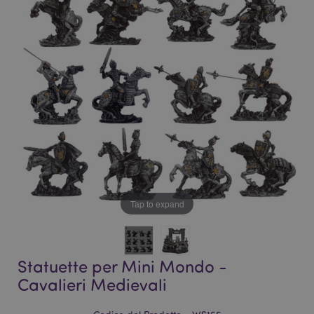
galleria
di
di
immagini
immagini
Tap to expand
Statuette per Mini Mondo -
Cavalieri Medievali