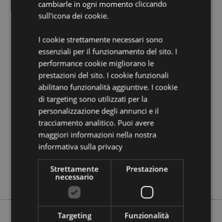
cambiarle in ogni momento cliccando
Informazioni Aggiuntive:
sull'icona dei cookie.
Vuoi informazioni su come inoltrare un ordine
utilizzando il sito internet di Puckator?
Leggi la nostra
I cookie strettamente necessari sono
guida all'acquisto.
essenziali per il funzionamento del sito. I
performance cookie migliorano le
Dettagli del Prodotto
prestazioni del sito. I cookie funzionali
abilitano funzionalità aggiuntive. I cookie
Informazioni
Altezza 6-9cm Larghezza 6-8cm Profondità
Aggiuntive
2.5cm
di targeting sono utilizzati per la
personalizzazione degli annunci e il
5055071750373
tracciamento analitico. Puoi avere
192
maggiori informazioni nella nostra
0.050000
informativa sulla privacy
No
No
Strettamente
Prestazione
necessario
No
Targeting
Funzionalità