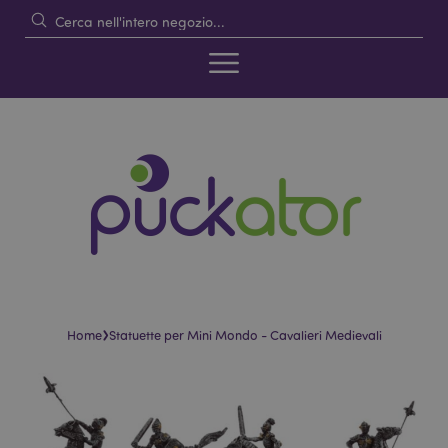
›
Home
Statuette per Mini Mondo - Cavalieri Medievali
Vai
Vai
alla
all'inizio
fine
della
della
galleria