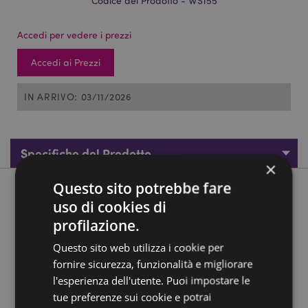
Codice del Prodotto - WS155
Accedi per vedere i prezzi
Accedi ai Prezzi
IN ARRIVO: 03/11/2026
Specifiche del Prodotto
×
Questo sito potrebbe fare
Descrizione del Prodotto
uso di cookies di
profilazione.
Statuette per Mini Mondo - Cavalieri Medievali
Questo sito web utilizza i cookie per
Materiale:
Resina
fornire sicurezza, funzionalità e migliorare
Informazioni sul Prodotto:
Solo statuette, il display non
l'esperienza dell'utente. Puoi impostare le
è incluso.
tue preferenze sui cookie e potrai