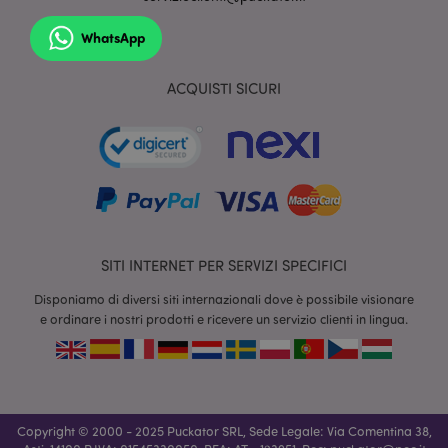
WhatsApp
ACQUISTI SICURI
section_data_ids
1 gio
Adobe Inc.
www.puckator.it
SITI INTERNET PER SERVIZI SPECIFICI
Disponiamo di diversi siti internazionali dove è possibile visionare
e ordinare i nostri prodotti e ricevere un servizio clienti in lingua.
form_key
1 gio
Adobe Inc.
17 o
.www.puckator.it
Copyright © 2000 - 2025 Puckator SRL, Sede Legale: Via Comentina 38,