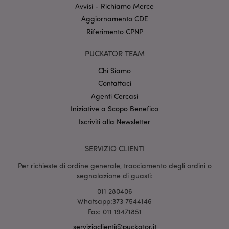
Nome
Scade
Dominio
Avvisi - Richiamo Merce
Aggiornamento CDE
CookieScriptConsent
2 mes
CookieScript
setti
www.puckator.it
Riferimento CPNP
PUCKATOR TEAM
Chi Siamo
Contattaci
Agenti Cercasi
Iniziative a Scopo Benefico
Iscriviti alla Newsletter
l"Informativa sulla privacy di Google
SERVIZIO CLIENTI
recently_viewed_product
1 gio
Adobe Inc.
www.puckator.it
Per richieste di ordine generale, tracciamento degli ordini o
segnalazione di guasti:
011 280406
Whatsapp:373 7544146
mage-cache-sessid
1 gio
Adobe Inc.
Fax: 011 19471851
www.puckator.it
servizioclienti@puckator.it