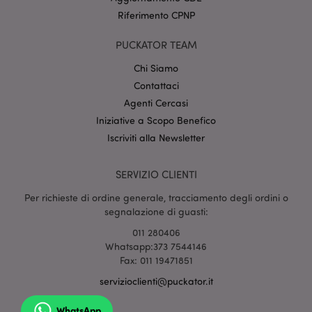
CookieScriptConsent
2 mes
CookieScript
Riferimento CPNP
setti
www.puckator.it
PUCKATOR TEAM
Chi Siamo
Contattaci
Agenti Cercasi
Iniziative a Scopo Benefico
Iscriviti alla Newsletter
l"Informativa sulla privacy di Google
SERVIZIO CLIENTI
recently_viewed_product
1 gio
Adobe Inc.
Per richieste di ordine generale, tracciamento degli ordini o
www.puckator.it
segnalazione di guasti:
011 280406
Whatsapp:373 7544146
Fax: 011 19471851
mage-cache-sessid
1 gio
Adobe Inc.
www.puckator.it
servizioclienti@puckator.it
WhatsApp