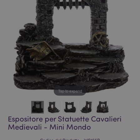
galleria
di
di
immagini
immagini
Tap to expand
Espositore per Statuette Cavalieri
Medievali - Mini Mondo