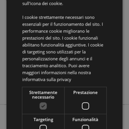
sull'icona dei cookie.
Vuoi informazioni su come inoltrare un ordine
utilizzando il sito internet di Puckator?
Leggi la nostra
I cookie strettamente necessari sono
guida all'acquisto.
essenziali per il funzionamento del sito. I
performance cookie migliorano le
Dettagli del Prodotto
prestazioni del sito. I cookie funzionali
abilitano funzionalità aggiuntive. I cookie
Informazioni
Altezza 22cm Larghezza 25cm Profondità 21cm
Aggiuntive
di targeting sono utilizzati per la
5055071750380
personalizzazione degli annunci e il
6
tracciamento analitico. Puoi avere
1.473000
maggiori informazioni nella nostra
No
informativa sulla privacy
No
No
Strettamente
Prestazione
necessario
Targeting
Funzionalità