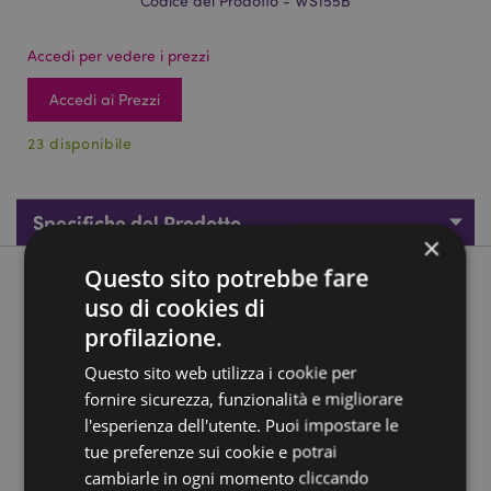
Codice del Prodotto - WS155B
Accedi per vedere i prezzi
Accedi ai Prezzi
23 disponibile
Specifiche del Prodotto
×
Questo sito potrebbe fare
Descrizione del Prodotto
uso di cookies di
profilazione.
Espositore per Statuette Cavalieri Medievali - Mini Mondo
Questo sito web utilizza i cookie per
Materiali:
Resina
fornire sicurezza, funzionalità e migliorare
Informazioni sul Prodotto:
Solo espositore, le statuette
l'esperienza dell'utente. Puoi impostare le
non sono incluse.
tue preferenze sui cookie e potrai
cambiarle in ogni momento cliccando
Informazioni Aggiuntive: