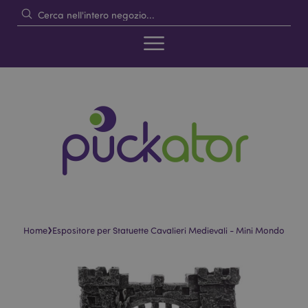
›
Home
Espositore per Statuette Cavalieri Medievali - Mini Mondo
Vai
Vai
alla
all'inizio
fine
della
della
galleria