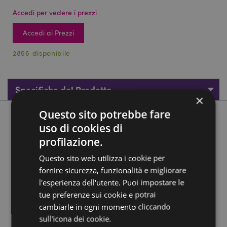
Accedi per vedere i prezzi
Accedi ai Prezzi
2856 disponibile
Specifiche del Prodotto
×
Questo sito potrebbe fare
Descrizione del Prodotto
uso di cookies di
profilazione.
Busta Regalo - Banda Natalizia - L
Questo sito web utilizza i cookie per
Material:
Card Gift Bag with a Card Gift Tag
fornire sicurezza, funzionalità e migliorare
attached to Cord Handles
l'esperienza dell'utente. Puoi impostare le
tue preferenze sui cookie e potrai
Informazioni Aggiuntive:
cambiarle in ogni momento cliccando
Vuoi informazioni su come inoltrare un ordine
sull'icona dei cookie.
utilizzando il sito internet di Puckator?
Leggi la nostra