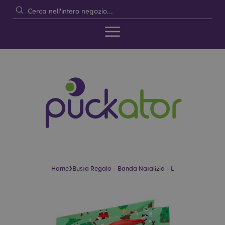
›
Home
Busta Regalo - Banda Natalizia - L
Vai
Vai
alla
all'inizio
fine
della
della
galleria