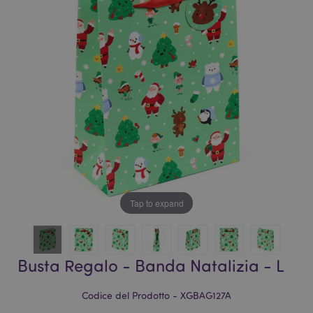
galleria
di
di
immagini
immagini
Tap to expand
Busta Regalo - Banda Natalizia - L
Codice del Prodotto - XGBAG127A