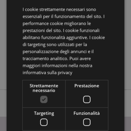
guida all'acquisto.
I cookie strettamente necessari sono
essenziali per il funzionamento del sito. I
Dettagli del Prodotto
performance cookie migliorano le
Informazioni
Altezza 33cm Larghezza 26cm Profondità 12cm
prestazioni del sito. I cookie funzionali
Aggiuntive
abilitano funzionalità aggiuntive. I cookie
5055071513114
di targeting sono utilizzati per la
144
personalizzazione degli annunci e il
0.091000
tracciamento analitico. Puoi avere
No
maggiori informazioni nella nostra
No
informativa sulla privacy
No
Strettamente
Prestazione
necessario
Targeting
Funzionalità