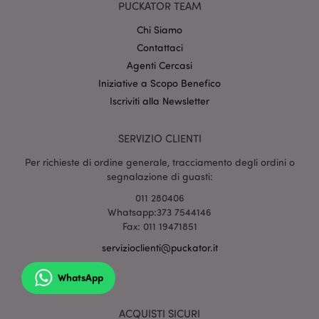
setti
www.puckator.it
PUCKATOR TEAM
Chi Siamo
Contattaci
Agenti Cercasi
Iniziative a Scopo Benefico
Iscriviti alla Newsletter
SERVIZIO CLIENTI
l"Informativa sulla privacy di Google
Per richieste di ordine generale, tracciamento degli ordini o
recently_viewed_product
1 gio
Adobe Inc.
segnalazione di guasti:
www.puckator.it
011 280406
Whatsapp:373 7544146
Fax: 011 19471851
servizioclienti@puckator.it
mage-cache-sessid
1 gio
Adobe Inc.
www.puckator.it
WhatsApp
ACQUISTI SICURI