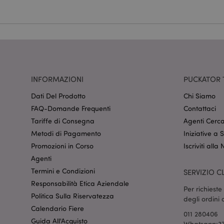
Nome
CookieScriptConse
recently_viewed_pr
INFORMAZIONI
PUCKATOR 
mage-cache-sessid
Dati Del Prodotto
Chi Siamo
FAQ-Domande Frequenti
Contattaci
Tariffe di Consegna
Agenti Cerca
section_data_ids
Metodi di Pagamento
Iniziative a
Promozioni in Corso
Iscriviti alla
Agenti
form_key
Termini e Condizioni
SERVIZIO CL
Responsabilità Etica Aziendale
Per richiest
_hjIncludedInSessi
Politica Sulla Riservatezza
degli ordini
Calendario Fiere
011 280406
Guida All'Acquisto
Whatsapp:37