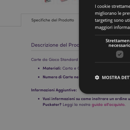
I cookie strettam
migliorano le pres
targeting sono uti
Specifiche del Prodotto
maggiori informaz
Strettamen
Descrizione del Prodotto
necessari
Carte da Gioco Standard - Gnomo Natalizio - Gonk
Materiali:
Carta e Cartoncino
Numero di Carte nel Mazzo:
52 Standard più 2 
MOSTRA DET
Informazioni Aggiuntive:
Vuoi informazioni su come inoltrare un ordine uti
Puckator?
Leggi la nostra
guida all'acquisto.
I cookie strettamente
dell'account. Il sito 