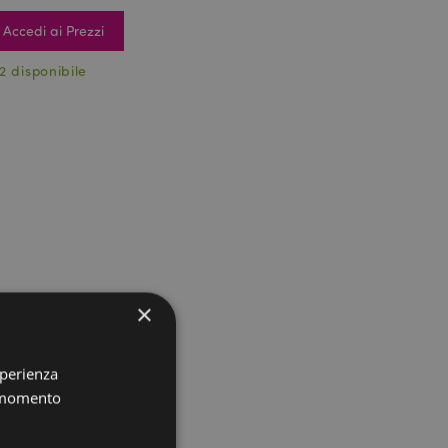
Accedi ai Prezzi
2 disponibile
×
sperienza
i momento