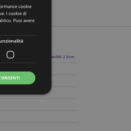
rformance cookie
ve. I cookie di
litico. Puoi avere
unzionalità
 9cm Larghezza 6.5cm Profondità 2.5cm
797514
CONSENTI
a riservata e gestione