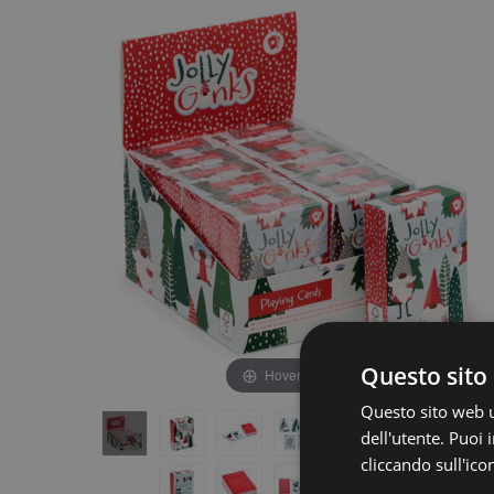
fine
della
della
galleria
galleria
di
di
immagini
immagini
Questo sito 
Hover to zoom
Questo sito web ut
dell'utente. Puoi
cliccando sull'ico