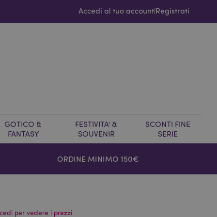
Accedi al tuo account
Registrati
|
GOTICO &
FESTIVITA' &
SCONTI FINE
FANTASY
SOUVENIR
SERIE
ORDINE MINIMO 150€
cedi per vedere i prezzi