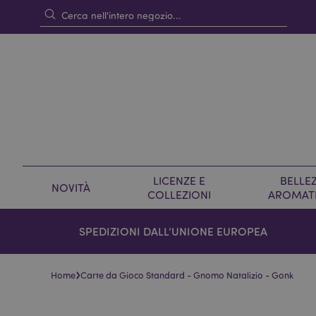
LICENZE E
BELLEZ
NOVITÀ
COLLEZIONI
AROMAT
SPEDIZIONI DALL’UNIONE EUROPEA
›
Home
Carte da Gioco Standard - Gnomo Natalizio - Gonk
Vai
Vai
alla
all'inizio