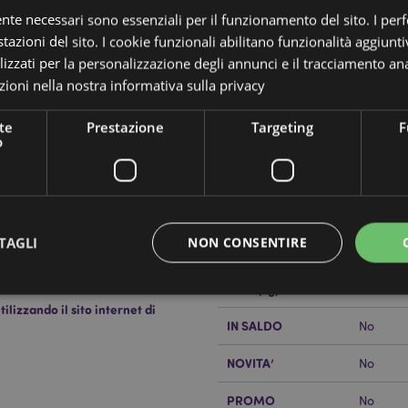
ente necessari sono essenziali per il funzionamento del sito. I pe
tazioni del sito. I cookie funzionali abilitano funzionalità aggiunti
lizzati per la personalizzazione degli annunci e il tracciamento ana
ioni nella nostra
informativa sulla privacy
te
Prestazione
Targeting
F
Dettagli del Prodotto
o
Informazioni
Dimensioni
Altezza
Aggiuntive
Codice a barre
5055071
Joker
TAGLI
NON CONSENTIRE
Quantità di cartone
120
Peso (kg)
0.114000
lizzando il sito internet di
IN SALDO
No
Strettamente necessario
Prestazione
Targeting
Funzionalità
NOVITA’
No
 necessari consentono le funzionalità di base del sito web come accesso alla propria are
internet non può essere utilizzato correttamente senza i cookie strettamente necessari.
PROMO
No
Provider
/