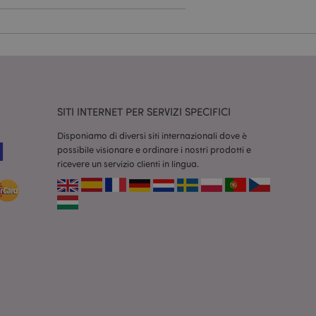
dal servizio Cookie-
ferenze di consenso
ssario che il banner
 funzioni
odotti visualizzati
zione.
SITI INTERNET PER SERVIZI SPECIFICI
la pulizia della
l cookie viene
Disponiamo di diversi siti internazionali dove è
end,
possibile visionare e ordinare i nostri prodotti e
moria locale e
true.
ricevere un servizio clienti in lingua.
fiche del cliente
'acquirente come la
sideri, le
r facilitare la
 contenuti sul
camento delle pagine.
consentire a Hotjar
cluso nel
 dal limite di
o