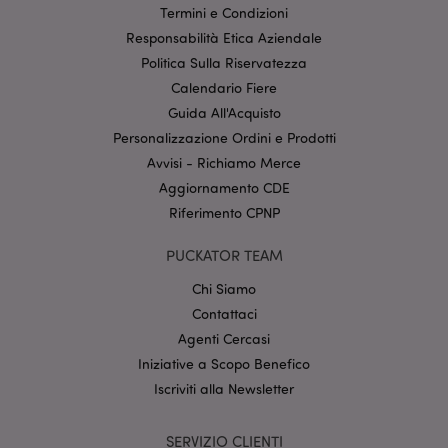
Termini e Condizioni
Responsabilità Etica Aziendale
Politica Sulla Riservatezza
Calendario Fiere
l"Informativa sulla privacy di Google
Guida All'Acquisto
Personalizzazione Ordini e Prodotti
recently_viewed_product
1 gio
Adobe Inc.
www.puckator.it
Avvisi - Richiamo Merce
Aggiornamento CDE
Riferimento CPNP
PUCKATOR TEAM
mage-cache-sessid
1 gio
Adobe Inc.
www.puckator.it
Chi Siamo
Contattaci
Agenti Cercasi
Iniziative a Scopo Benefico
Iscriviti alla Newsletter
SERVIZIO CLIENTI