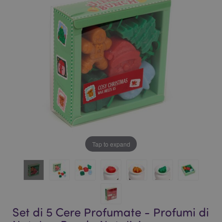
galleria
di
di
immagini
immagini
Tap to expand
Set di 5 Cere Profumate - Profumi di