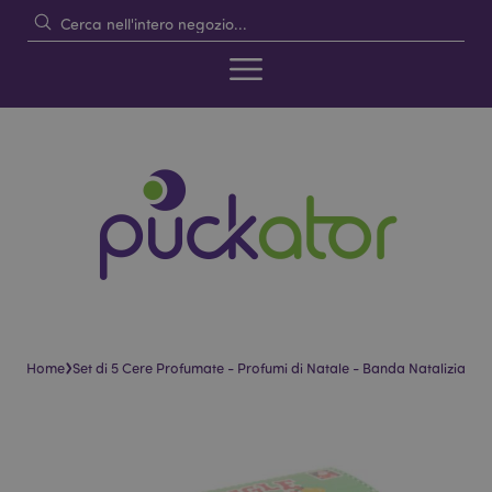
›
Home
Set di 5 Cere Profumate - Profumi di Natale - Banda Natalizia
Vai
Vai
alla
all'inizio
fine
della
della
galleria