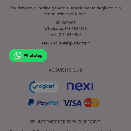
Per richieste di ordine generale, tracciamento degli ordini o
segnalazione di guasti:
section_data_ids
1 gio
Adobe Inc.
www.puckator.it
011 280406
Whatsapp:373 7544146
Fax: 011 19471851
servizioclienti@puckator.it
WhatsApp
ACQUISTI SICURI
form_key
1 gio
Adobe Inc.
17 o
.www.puckator.it
_hjIncludedInSessionSample
1 min
Hotjar Ltd
59
www.puckator.it
SITI INTERNET PER SERVIZI SPECIFICI
seco