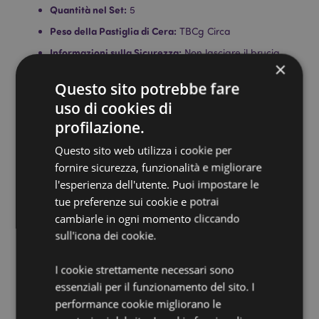
Quantità nel Set:
5
Peso della Pastiglia di Cera:
TBCg Circa
Informazioni sulla Sicurezza:
Non lasciare il brucia
×
essenze incustodito durante l'utilizzo. Tenere lontano
dalla portata di bambini e animali e non aggiungere
Questo sito potrebbe fare
acqua alla cera sciolta. Questo non è un alimento,
uso di cookies di
non consumare. Se ingerito, avvisare
profilazione.
immediatamente il proprio medico. Conservare al
riparo dalla luce diretta del sole e utilizzare sempre
Questo sito web utilizza i cookie per
con bruciatori dal piattino di dimensioni adatte alla
fornire sicurezza, funzionalità e migliorare
pastiglia di cera.
l'esperienza dell'utente. Puoi impostare le
Vegano:
Sì
tue preferenze sui cookie e potrai
Istruzioni:
La lista completa delle istruzioni e
cambiarle in ogni momento cliccando
informazioni sulla sicurezza possono essere trovate
sull'icona dei cookie.
sulla confezione del prodotto. Posizionare una o due
pastiglie di cera in un brucia essenze adatto. Per
pulire, aspettare che la cera sia fredda e solida,
I cookie strettamente necessari sono
quindi spingerla fuori dal piatto e buttarla
essenziali per il funzionamento del sito. I
nell'indifferenziato.
performance cookie migliorano le
Occasione/Festività Raccomandata:
Natale