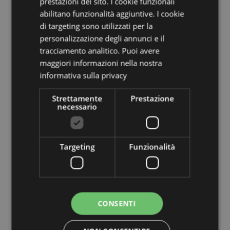
prestazioni del sito. I cookie funzionali
abilitano funzionalità aggiuntive. I cookie
Informazioni Aggiuntive:
di targeting sono utilizzati per la
Vuoi informazioni su come inoltrare un ordine
personalizzazione degli annunci e il
utilizzando il sito internet di Puckator?
Leggi la nostra
tracciamento analitico. Puoi avere
guida all'acquisto.
maggiori informazioni nella nostra
informativa sulla privacy
Strettamente
Prestazione
necessario
Targeting
Funzionalità
Dettagli del Prodotto
Informazioni
Confezione 10x10x3.5cm
Aggiuntive
5055071513183
96
CONSENTI
0.109000
No