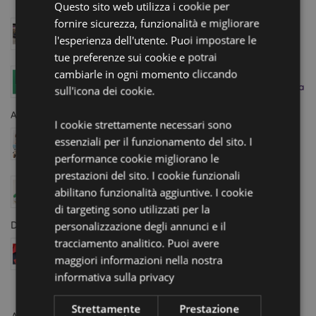
Questo sito web utilizza i cookie per
fornire sicurezza, funzionalità e migliorare
Visita lo Showroom Homexpo di Puckator a Parigi –
Prenota il tuo Appuntamento Oggi!
l'esperienza dell'utente. Puoi impostare le
Aprile 11, 2025
tue preferenze sui cookie e potrai
Aumenta le tue Vendite grazie alla Collezione
cambiarle in ogni momento cliccando
Minecraft di Puckator – Appena in Tempo per l’Uscita
sull'icona dei cookie.
del Film!
Aprile 04, 2025
I cookie strettamente necessari sono
Cuscino da Viaggio e Peluche 2-in-1 Swapseazzz:
essenziali per il funzionamento del sito. I
Finalista ai Gift of the Year 2025 Awards
performance cookie migliorano le
Marzo 12, 2025
prestazioni del sito. I cookie funzionali
Come Film e Serie TV Dettano le Tendenze nei
abilitano funzionalità aggiuntive. I cookie
Regali: Personaggi Iconici, Storie Senza Tempo e
di targeting sono utilizzati per la
Idee Originali per il Tuo Negozio
Dicembre 20, 2024
personalizzazione degli annunci e il
tracciamento analitico. Puoi avere
Articoli da Regalo all’Ingrosso: Anticipa le Tendenze
e Incrementa le Vendite
maggiori informazioni nella nostra
Dicembre 03, 2024
informativa sulla privacy
Strettamente
Prestazione