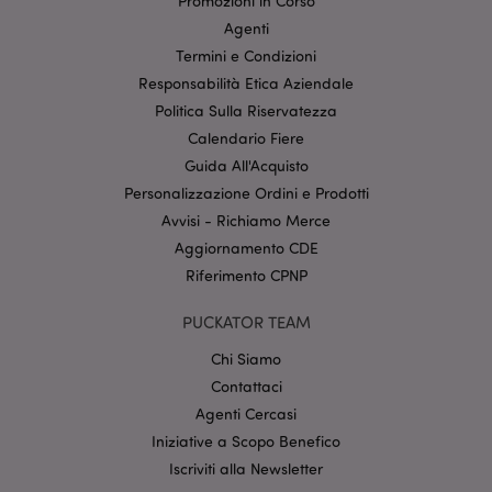
Promozioni in Corso
Agenti
Termini e Condizioni
mage-cache-sessid
1 gio
Adobe Inc.
www.puckator.it
Responsabilità Etica Aziendale
Politica Sulla Riservatezza
Calendario Fiere
Guida All'Acquisto
Personalizzazione Ordini e Prodotti
Avvisi - Richiamo Merce
Aggiornamento CDE
Riferimento CPNP
PUCKATOR TEAM
section_data_ids
1 gio
Adobe Inc.
www.puckator.it
Chi Siamo
Contattaci
Agenti Cercasi
Iniziative a Scopo Benefico
Iscriviti alla Newsletter