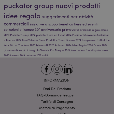
puckator group
nuovi prodotti
funzionalità di base del sito web come accesso alla
propria area riservata e gestione dell'account. Il sito
internet non può essere utilizzato correttamente
idee regalo
senza i cookie strettamente necessari.
suggerimenti per attività
commerciali
Provider
/
iniziative a scopo benefico
fiere ed eventi
Nome
Scade
Dominio
collezioni e licenze
30° anniversario
primavera
articoli da regalo
estate
CookieScriptConsent
2 mes
CookieScript
2020
Puckator Group 2024
puckator
Fiere ed Eventi 2024
Puckator Showroom
Collezioni
setti
www.puckator.it
e Licenze 2024
Cani
Valencia
Nuovi Prodotti e Trend
Licenze 2024
Swapseazzz
Gift of the
Year
Gift of The Year 2025
Minecraft 2025
Autunno 2024
Idee Regalo 2024
Estate 2024
giornata abbraccia il tuo gatto
Simon's Cat
Pasqua 2024
inverno
eco friendly
primavera
2020
inverno 2019
autunno 2019
saldi
INFORMAZIONI
l"Informativa sulla privacy di Google
Dati Del Prodotto
FAQ-Domande Frequenti
recently_viewed_product
1 gio
Adobe Inc.
Tariffe di Consegna
www.puckator.it
Metodi di Pagamento