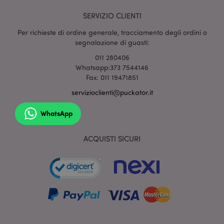
SERVIZIO CLIENTI
form_key
1 gio
Adobe Inc.
17 o
.www.puckator.it
Per richieste di ordine generale, tracciamento degli ordini o
segnalazione di guasti:
011 280406
Whatsapp:373 7544146
Fax: 011 19471851
servizioclienti@puckator.it
_hjIncludedInSessionSample
1 min
Hotjar Ltd
59
www.puckator.it
seco
WhatsApp
ACQUISTI SICURI
searchReport-log
Sessi
Adobe Inc.
www.puckator.it