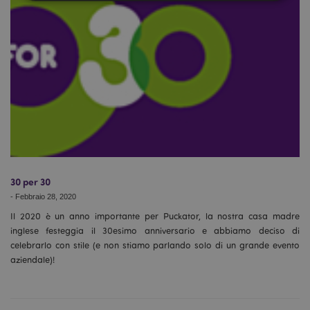
Strettamente necessario
Prestazione
Targeting
Funzionalità
I cookie strettamente necessari consentono le
funzionalità di base del sito web come accesso alla
propria area riservata e gestione dell'account. Il sito
internet non può essere utilizzato correttamente
senza i cookie strettamente necessari.
Provider
/
Nome
Scade
Dominio
CookieScriptConsent
2 mes
CookieScript
setti
www.puckator.it
30 per 30
-
Febbraio 28, 2020
Il 2020 è un anno importante per Puckator, la nostra casa madre
inglese festeggia il 30esimo anniversario e abbiamo deciso di
celebrarlo con stile (e non stiamo parlando solo di un grande evento
aziendale)!