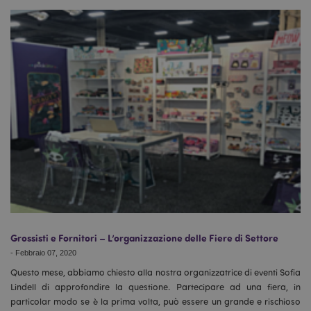
l"Informativa sulla privacy di Google
recently_viewed_product
1 gio
Adobe Inc.
www.puckator.it
mage-cache-sessid
1 gio
Adobe Inc.
www.puckator.it
Grossisti e Fornitori – L’organizzazione delle Fiere di Settore
-
Febbraio 07, 2020
Questo mese, abbiamo chiesto alla nostra organizzatrice di eventi Sofia
section_data_ids
1 gio
Adobe Inc.
Lindell di approfondire la questione. Partecipare ad una fiera, in
www.puckator.it
particolar modo se è la prima volta, può essere un grande e rischioso