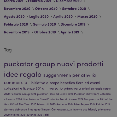
Marzo 2021
Febbraio 2021
Dicembre 2020
Novembre 2020
Ottobre 2020
Settebre 2020
Agosto 2020
Luglio 2020
Aprile 2020
Marzo 2020
Febbraio 2020
Gennaio 2020
Dicembre 2019
Novembre 2019
Ottobre 2019
Aprile 2019
Tag
X-Magento-Vary
1 gio
Adobe Inc.
17 o
www.puckator.it
puckator group
nuovi prodotti
idee regalo
suggerimenti per attività
commerciali
iniziative a scopo benefico
fiere ed eventi
collezioni e licenze
30° anniversario
primavera
articoli da regalo
estate
2020
Puckator Group 2024
puckator
Fiere ed Eventi 2024
Puckator Showroom
Collezioni
e Licenze 2024
Cani
Valencia
Nuovi Prodotti e Trend
Licenze 2024
Swapseazzz
Gift of the
Year
Gift of The Year 2025
Minecraft 2025
Autunno 2024
Idee Regalo 2024
Estate 2024
giornata abbraccia il tuo gatto
Simon's Cat
Pasqua 2024
inverno
eco friendly
primavera
2020
inverno 2019
autunno 2019
saldi