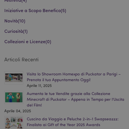
Iniziative a Scopo Benefico
(5)
searchReport-log
Sessi
Adobe Inc.
Novità
(10)
www.puckator.it
Curiosità
(1)
Collezioni e Licenze
(0)
recently_viewed_product_previous
1 gio
Adobe Inc.
www.puckator.it
Articoli Recenti
mage-cache-storage-section-
1 gio
Adobe Inc.
Visita lo Showroom Homexpo di Puckator a Parigi –
invalidation
www.puckator.it
Prenota il tuo Appuntamento Oggi!
Aprile 11, 2025
Aumenta le tue Vendite grazie alla Collezione
Minecraft di Puckator – Appena in Tempo per l’Uscita
del Film!
Aprile 04, 2025
recently_compared_product
1 gio
Adobe Inc.
Cuscino da Viaggio e Peluche 2-in-1 Swapseazzz:
www.puckator.it
Finalista ai Gift of the Year 2025 Awards