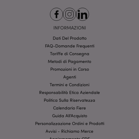
_GRECAPTCHA
5 mes
Google LLC
setti
www.google.com
INFORMAZIONI
Dati Del Prodotto
FAQ-Domande Frequenti
Tariffe di Consegna
Metodi di Pagamento
mage-messages
1 gio
Adobe Inc.
16 o
www.puckator.it
Promozioni in Corso
Agenti
Termini e Condizioni
Responsabilità Etica Aziendale
Politica Sulla Riservatezza
Calendario Fiere
Guida All'Acquisto
Personalizzazione Ordini e Prodotti
Avvisi - Richiamo Merce
Aggiornamento CDE