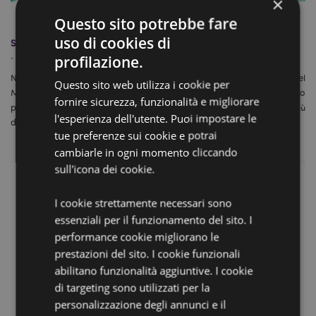
×
Questo sito potrebbe fare
uso di cookies di
Sport Relief – Si parte!
profilazione.
-
Marzo 11, 2020
Nel 2018 un gruppo di dipendenti del nostro Ufficio Generale e del
Questo sito web utilizza i cookie per
Magazzino sfidarono vento, pioggia e neve, pedalando per più tempo
fornire sicurezza, funzionalità e migliorare
possibile lungo il Camel Trail in Cornovaglia, raccogliendo fondi per più
l'esperienza dell'utente. Puoi impostare le
di 1100£ per Sport Relief.
tue preferenze sui cookie e potrai
cambiarle in ogni momento cliccando
sull'icona dei cookie.
I cookie strettamente necessari sono
essenziali per il funzionamento del sito. I
performance cookie migliorano le
prestazioni del sito. I cookie funzionali
abilitano funzionalità aggiuntive. I cookie
di targeting sono utilizzati per la
personalizzazione degli annunci e il