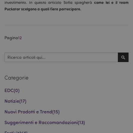
come lei e il team
investimento. In questo articolo Sofia spiegherà
Puckator scelgono a quali fiere partecipare.
Pagina
1
2
form_key
1 gio
Adobe Inc.
17 o
.www.puckator.it
Cerca
Cerc
Categorie
EDC
(0)
_hjIncludedInSessionSample
1 min
Hotjar Ltd
59
www.puckator.it
seco
Notizie
(17)
Nuovi Prodotti e Trend
(15)
Suggerimenti e Raccomandazioni
(13)
Festività
(4)