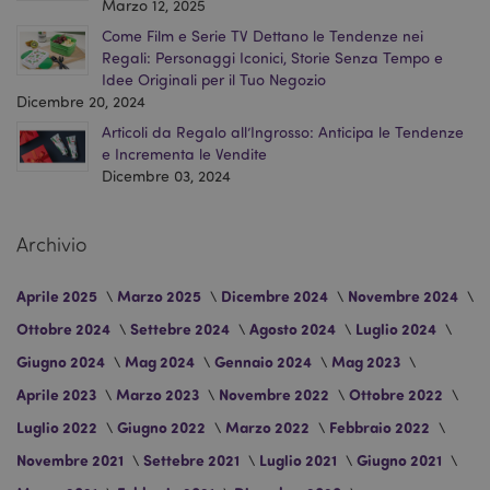
Marzo 12, 2025
Come Film e Serie TV Dettano le Tendenze nei
recently_compared_product_previous
1 gio
Adobe Inc.
Regali: Personaggi Iconici, Storie Senza Tempo e
www.puckator.it
Idee Originali per il Tuo Negozio
Dicembre 20, 2024
Articoli da Regalo all’Ingrosso: Anticipa le Tendenze
e Incrementa le Vendite
product_data_storage
1 gio
Dicembre 03, 2024
Adobe Inc.
www.puckator.it
Archivio
Aprile 2025
Marzo 2025
Dicembre 2024
Novembre 2024
PHPSESSID
1 gio
PHP.net
Ottobre 2024
Settebre 2024
Agosto 2024
Luglio 2024
17 o
.www.puckator.it
Giugno 2024
Mag 2024
Gennaio 2024
Mag 2023
Aprile 2023
Marzo 2023
Novembre 2022
Ottobre 2022
Luglio 2022
Giugno 2022
Marzo 2022
Febbraio 2022
Novembre 2021
Settebre 2021
Luglio 2021
Giugno 2021